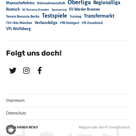
Oberliga
Regionalliga
Mannschaftsfotos
Nationalmannschaft
Rostock
SV Werder Bremen
SG Dynamo Dresden
Sponsoring
Testspiele
Transfermarkt
Tennis Borussia Berlin
Training
Verbandsliga
TSV 1860 München
VfB Stuttgart
VfL Osnabrück
VfL Wolfsburg
Folgt uns doch!
Impressum
Datenschutz
© 2026
HANSA NEWS
Magazin über den FC Hansa Rostock