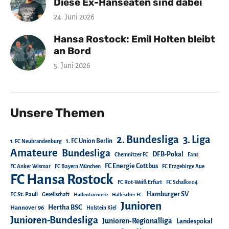
Diese Ex-Hanseaten sind dabei
24. Juni 2026
Hansa Rostock: Emil Holten bleibt
an Bord
5. Juni 2026
Unsere Themen
2. Bundesliga
3. Liga
1. FC Union Berlin
1. FC Neubrandenburg
Amateure
Bundesliga
DFB-Pokal
Chemnitzer FC
Fans
FC Energie Cottbus
FC Anker Wismar
FC Bayern München
FC Erzgebirge Aue
FC Hansa Rostock
FC Rot-Weiß Erfurt
FC Schalke 04
Hamburger SV
FC St. Pauli
Gesellschaft
Hallenturniere
Hallescher FC
Junioren
Hertha BSC
Hannover 96
Holstein Kiel
Junioren-Bundesliga
Junioren-Regionalliga
Landespokal