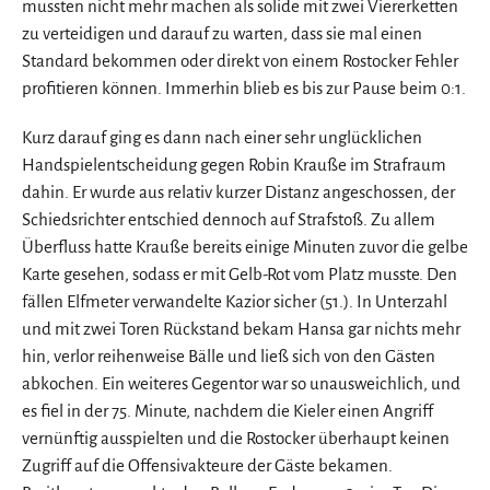
mussten nicht mehr machen als solide mit zwei Viererketten
zu verteidigen und darauf zu warten, dass sie mal einen
Standard bekommen oder direkt von einem Rostocker Fehler
profitieren können. Immerhin blieb es bis zur Pause beim 0:1.
Kurz darauf ging es dann nach einer sehr unglücklichen
Handspielentscheidung gegen Robin Krauße im Strafraum
dahin. Er wurde aus relativ kurzer Distanz angeschossen, der
Schiedsrichter entschied dennoch auf Strafstoß. Zu allem
Überfluss hatte Krauße bereits einige Minuten zuvor die gelbe
Karte gesehen, sodass er mit Gelb-Rot vom Platz musste. Den
fällen Elfmeter verwandelte Kazior sicher (51.). In Unterzahl
und mit zwei Toren Rückstand bekam Hansa gar nichts mehr
hin, verlor reihenweise Bälle und ließ sich von den Gästen
abkochen. Ein weiteres Gegentor war so unausweichlich, und
es fiel in der 75. Minute, nachdem die Kieler einen Angriff
vernünftig ausspielten und die Rostocker überhaupt keinen
Zugriff auf die Offensivakteure der Gäste bekamen.