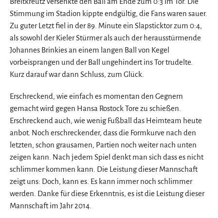
Breitkreutz versenkte den Ball am Ende zum 0:3 im Tor. Die
Stimmung im Stadion kippte endgültig, die Fans waren sauer.
Zu guter Letzt fiel in der 89. Minute ein Slapsticktor zum 0:4,
als sowohl der Kieler Stürmer als auch der herausstürmende
Johannes Brinkies an einem langen Ball von Kegel
vorbeisprangen und der Ball ungehindert ins Tor trudelte.
Kurz darauf war dann Schluss, zum Glück.
Erschreckend, wie einfach es momentan den Gegnern
gemacht wird gegen Hansa Rostock Tore zu schießen.
Erschreckend auch, wie wenig Fußball das Heimteam heute
anbot. Noch erschreckender, dass die Formkurve nach den
letzten, schon grausamen, Partien noch weiter nach unten
zeigen kann. Nach jedem Spiel denkt man sich dass es nicht
schlimmer kommen kann. Die Leistung dieser Mannschaft
zeigt uns: Doch, kann es. Es kann immer noch schlimmer
werden. Danke für diese Erkenntnis, es ist die Leistung dieser
Mannschaft im Jahr 2014.