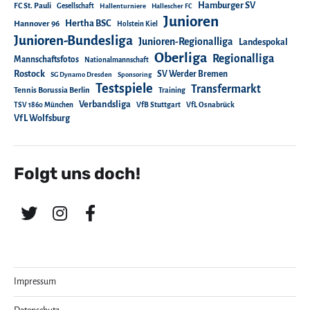
Hamburger SV
FC St. Pauli
Gesellschaft
Hallenturniere
Hallescher FC
Junioren
Hertha BSC
Hannover 96
Holstein Kiel
Junioren-Bundesliga
Junioren-Regionalliga
Landespokal
Oberliga
Regionalliga
Mannschaftsfotos
Nationalmannschaft
Rostock
SV Werder Bremen
SG Dynamo Dresden
Sponsoring
Testspiele
Transfermarkt
Tennis Borussia Berlin
Training
Verbandsliga
TSV 1860 München
VfB Stuttgart
VfL Osnabrück
VfL Wolfsburg
Folgt uns doch!
Impressum