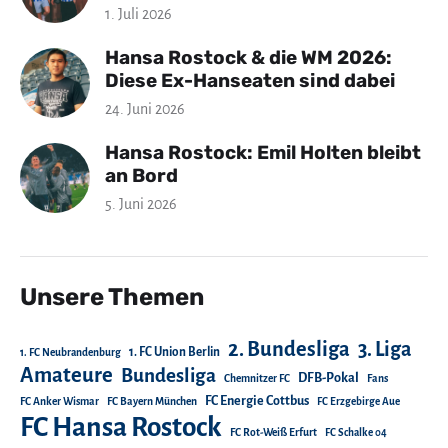
1. Juli 2026
Hansa Rostock & die WM 2026:
Diese Ex-Hanseaten sind dabei
24. Juni 2026
Hansa Rostock: Emil Holten bleibt
an Bord
5. Juni 2026
Unsere Themen
2. Bundesliga
3. Liga
1. FC Union Berlin
1. FC Neubrandenburg
Amateure
Bundesliga
DFB-Pokal
Chemnitzer FC
Fans
FC Energie Cottbus
FC Anker Wismar
FC Bayern München
FC Erzgebirge Aue
FC Hansa Rostock
FC Rot-Weiß Erfurt
FC Schalke 04