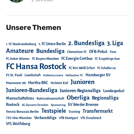
Unsere Themen
2. Bundesliga
3. Liga
1. FC Union Berlin
1. FC Neubrandenburg
Amateure
Bundesliga
DFB-Pokal
Chemnitzer FC
Fans
FC Energie Cottbus
FC Anker Wismar
FC Bayern München
FC Erzgebirge Aue
FC Hansa Rostock
FC Rot-Weiß Erfurt
FC Schalke 04
Hamburger SV
FC St. Pauli
Gesellschaft
Hallenturniere
Hallescher FC
Junioren
Hertha BSC
Hannover 96
Holstein Kiel
Junioren-Bundesliga
Junioren-Regionalliga
Landespokal
Oberliga
Regionalliga
Mannschaftsfotos
Nationalmannschaft
Rostock
SV Werder Bremen
SG Dynamo Dresden
Sponsoring
Testspiele
Transfermarkt
Tennis Borussia Berlin
Training
Verbandsliga
TSV 1860 München
VfB Stuttgart
VfL Osnabrück
VfL Wolfsburg