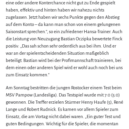
eine oder andere Konterchance nicht gut zu Ende gespielt
haben, effektiv und hinten haben wir nahezu nichts
zugelassen. Jetzt haben wir sechs Punkte gegen den Abstieg
auf dem Konto – da kann man schon von einem gelungenen
Saisonstart sprechen.“, so ein zufriedener Hansa-Trainer. Auch
die Leistung von Neuzugang Bastian Oczipka bewertete Finck
positiv: „Das sah schon sehr ordentlich aus bei ihm. Und er
war an der spielentscheidenden Situation maßgeblich
beteiligt. Bastian wird bei der Profimannschaft trainieren, bei
dem einen oder anderen Spiel wird er wohl auch noch bei uns
zum Einsatz kommen.“
Am Sonntag bestritten die jungen Rostocker einem Test beim
MSV Pampow (Landesliga). Das Testspiel wurde mit 7:0 (5:0)
gewonnen. Die Treffer erzielen Stürmer Henry Haufe (5), René
Lange und Robert Rudnick. Es kamen vor allem Spieler zum
Einsatz, die am Vortag nicht dabei waren. „Ein guter Test und
guten Bedingungen. Wichtig für die Spieler, die momentan