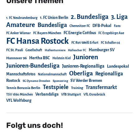
Unsere Themen
2. Bundesliga
3. Liga
1. FC Union Berlin
1. FC Neubrandenburg
Amateure
Bundesliga
DFB-Pokal
Chemnitzer FC
Fans
FC Energie Cottbus
FC Anker Wismar
FC Bayern München
FC Erzgebirge Aue
FC Hansa Rostock
FC Rot-Weiß Erfurt
FC Schalke 04
Hamburger SV
FC St. Pauli
Gesellschaft
Hallenturniere
Hallescher FC
Junioren
Hertha BSC
Hannover 96
Holstein Kiel
Junioren-Bundesliga
Junioren-Regionalliga
Landespokal
Oberliga
Regionalliga
Mannschaftsfotos
Nationalmannschaft
Rostock
SV Werder Bremen
SG Dynamo Dresden
Sponsoring
Testspiele
Transfermarkt
Tennis Borussia Berlin
Training
Verbandsliga
TSV 1860 München
VfB Stuttgart
VfL Osnabrück
VfL Wolfsburg
Folgt uns doch!