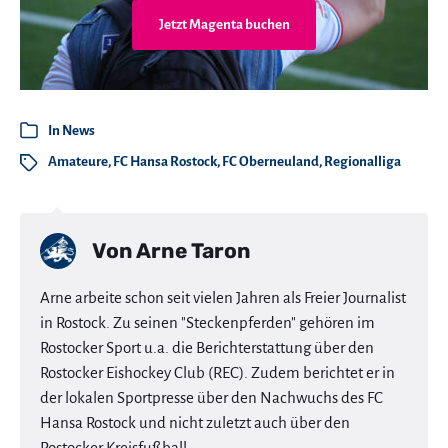
Jetzt Magenta buchen
In
News
Amateure
,
FC Hansa Rostock
,
FC Oberneuland
,
Regionalliga
Von
Arne Taron
Arne arbeite schon seit vielen Jahren als Freier Journalist
in Rostock. Zu seinen "Steckenpferden" gehören im
Rostocker Sport u.a. die Berichterstattung über den
Rostocker Eishockey Club (REC). Zudem berichtet er in
der lokalen Sportpresse über den Nachwuchs des FC
Hansa Rostock und nicht zuletzt auch über den
Rostocker Kreisfußball.