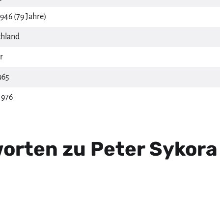
946 (79 Jahre)
hland
r
965
1976
orten zu Peter Sykora