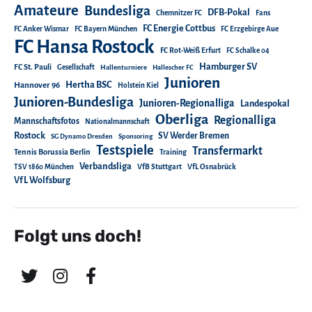
Amateure
Bundesliga
DFB-Pokal
Chemnitzer FC
Fans
FC Energie Cottbus
FC Anker Wismar
FC Bayern München
FC Erzgebirge Aue
FC Hansa Rostock
FC Rot-Weiß Erfurt
FC Schalke 04
Hamburger SV
FC St. Pauli
Gesellschaft
Hallenturniere
Hallescher FC
Junioren
Hertha BSC
Hannover 96
Holstein Kiel
Junioren-Bundesliga
Junioren-Regionalliga
Landespokal
Oberliga
Regionalliga
Mannschaftsfotos
Nationalmannschaft
Rostock
SV Werder Bremen
SG Dynamo Dresden
Sponsoring
Testspiele
Transfermarkt
Tennis Borussia Berlin
Training
Verbandsliga
TSV 1860 München
VfB Stuttgart
VfL Osnabrück
VfL Wolfsburg
Folgt uns doch!