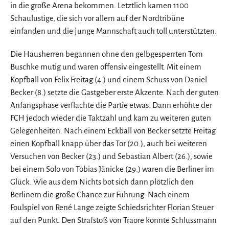
in die große Arena bekommen. Letztlich kamen 1100
Schaulustige, die sich vor allem auf der Nordtribüne
einfanden und die junge Mannschaft auch toll unterstützten.
Die Hausherren begannen ohne den gelbgesperrten Tom
Buschke mutig und waren offensiv eingestellt. Mit einem
Kopfball von Felix Freitag (4.) und einem Schuss von Daniel
Becker (8.) setzte die Gastgeber erste Akzente. Nach der guten
Anfangsphase verflachte die Partie etwas. Dann erhöhte der
FCH jedoch wieder die Taktzahl und kam zu weiteren guten
Gelegenheiten. Nach einem Eckball von Becker setzte Freitag
einen Kopfball knapp über das Tor (20.), auch bei weiteren
Versuchen von Becker (23.) und Sebastian Albert (26.), sowie
bei einem Solo von Tobias Jänicke (29.) waren die Berliner im
Glück. Wie aus dem Nichts bot sich dann plötzlich den
Berlinern die große Chance zur Führung. Nach einem
Foulspiel von René Lange zeigte Schiedsrichter Florian Steuer
auf den Punkt. Den Strafstoß von Traore konnte Schlussmann