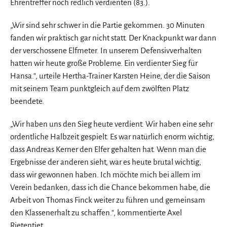
Ehrentreffer noch redlich verdienten (83.).
„Wir sind sehr schwer in die Partie gekommen. 30 Minuten
fanden wir praktisch gar nicht statt. Der Knackpunkt war dann
der verschossene Elfmeter. In unserem Defensivverhalten
hatten wir heute große Probleme. Ein verdienter Sieg für
Hansa.“, urteile Hertha-Trainer Karsten Heine, der die Saison
mit seinem Team punktgleich auf dem zwölften Platz
beendete.
„Wir haben uns den Sieg heute verdient. Wir haben eine sehr
ordentliche Halbzeit gespielt. Es war natürlich enorm wichtig,
dass Andreas Kerner den Elfer gehalten hat. Wenn man die
Ergebnisse der anderen sieht, war es heute brutal wichtig,
dass wir gewonnen haben. Ich möchte mich bei allem im
Verein bedanken, dass ich die Chance bekommen habe, die
Arbeit von Thomas Finck weiter zu führen und gemeinsam
den Klassenerhalt zu schaffen.“, kommentierte Axel
Rietentiet.