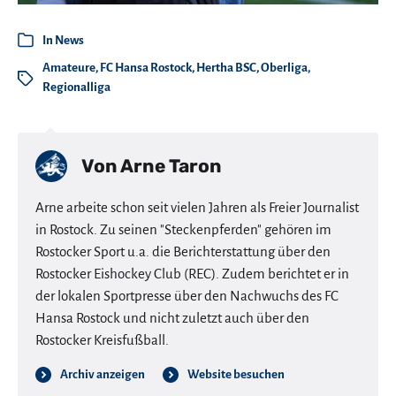
In
News
Amateure
,
FC Hansa Rostock
,
Hertha BSC
,
Oberliga
,
Regionalliga
Von
Arne Taron
Arne arbeite schon seit vielen Jahren als Freier Journalist
in Rostock. Zu seinen "Steckenpferden" gehören im
Rostocker Sport u.a. die Berichterstattung über den
Rostocker Eishockey Club (REC). Zudem berichtet er in
der lokalen Sportpresse über den Nachwuchs des FC
Hansa Rostock und nicht zuletzt auch über den
Rostocker Kreisfußball.
Archiv anzeigen
Website besuchen