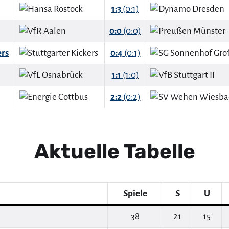
1:3
(0:1)
0:0
(0:0)
ers
0:4
(0:1)
1:1
(1:0)
2:2
(0:2)
Aktuelle Tabelle
Spiele
S
U
38
21
15