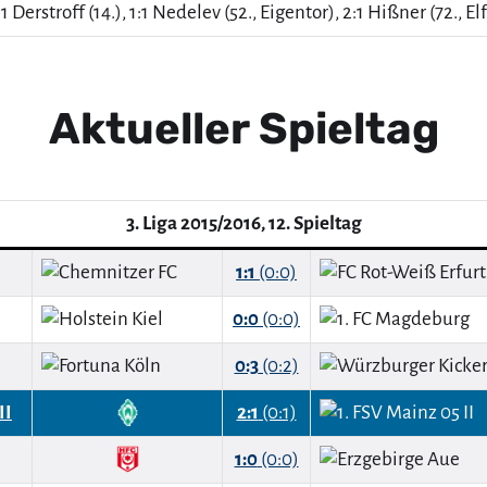
1 Derstroff (14.), 1:1 Nedelev (52., Eigentor), 2:1 Hißner (72., E
Aktueller Spieltag
3. Liga 2015/2016, 12. Spieltag
1:1
(0:0)
0:0
(0:0)
0:3
(0:2)
II
2:1
(0:1)
1:0
(0:0)