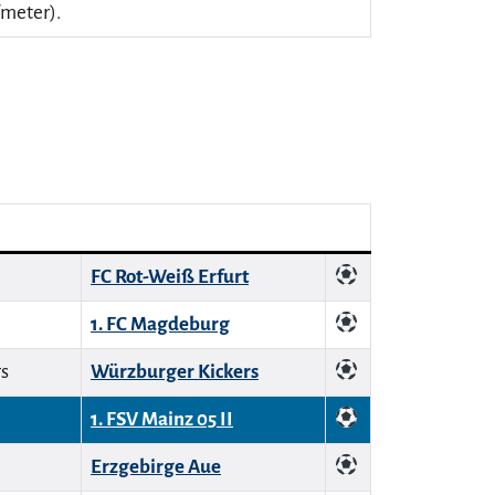
lfmeter).
FC Rot-Weiß Erfurt
1. FC Magdeburg
Würzburger Kickers
1. FSV Mainz 05 II
Erzgebirge Aue