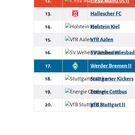
12.
1. FSV Mainz 05 II
13.
Hallescher FC
14.
Holstein Kiel
15.
VfR Aalen
16.
SV Wehen Wiesbad
17.
Werder Bremen II
18.
Stuttgarter Kickers
19.
Energie Cottbus
20.
VfB Stuttgart II