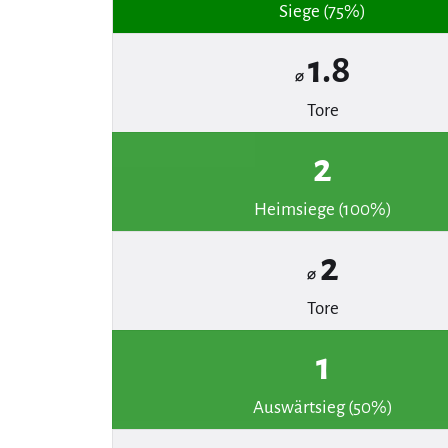
Siege (75%)
1.8
⌀
Tore
2
Heimsiege (100%)
2
⌀
Tore
1
Auswärtsieg (50%)