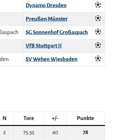
Dynamo Dresden
Preußen Münster
SG Sonnenhof Großaspach
VfB Stuttgart II
SV Wehen Wiesbaden
N
Tore
+/-
Punkte
2
75:35
40
78