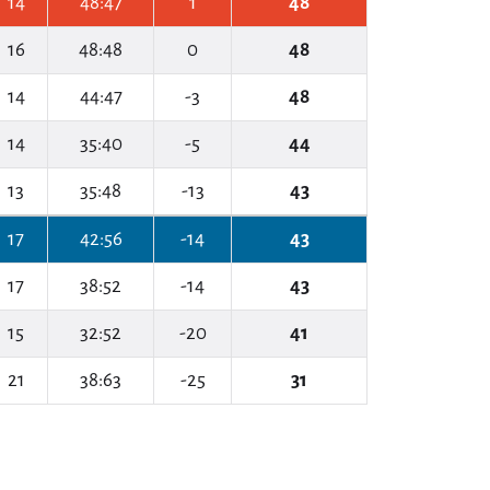
14
48:47
1
48
16
48:48
0
48
14
44:47
-3
48
14
35:40
-5
44
13
35:48
-13
43
17
42:56
-14
43
17
38:52
-14
43
15
32:52
-20
41
21
38:63
-25
31