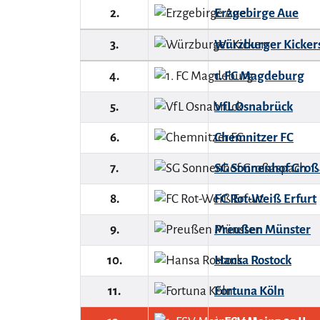
2.
Erzgebirge Aue
3.
Würzburger Kicker
4.
1. FC Magdeburg
5.
VfL Osnabrück
6.
Chemnitzer FC
7.
SG Sonnenhof Groß
8.
FC Rot-Weiß Erfurt
9.
Preußen Münster
10.
Hansa Rostock
11.
Fortuna Köln