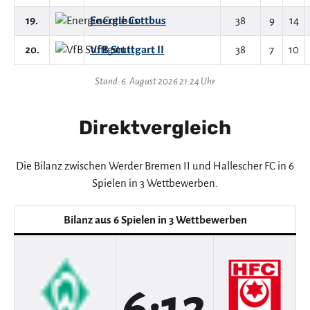
19.
Energie Cottbus
38
9
14
20.
VfB Stuttgart II
38
7
10
Stand: 6. August 2026 21:24 Uhr
Direktvergleich
Die Bilanz zwischen Werder Bremen II und Hallescher FC in 6
Spielen in 3 Wettbewerben.
Bilanz aus 6 Spielen in 3 Wettbewerben
6:12