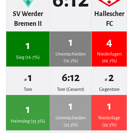
SV Werder
Hallescher
Bremen II
FC
1
4
1
Unentschieden
Niederlagen
Sieg (16.7%)
(16.7%)
(66.7%)
1
6:12
2
⌀
⌀
Tore
Tore (Gesamt)
Gegentore
1
1
1
Unentschieden
Niederlage
Heimsieg (33.3%)
(33.3%)
(33.3%)