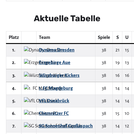
Aktuelle Tabelle
Platz
Team
Spiele
S
U
1.
Dynamo Dresden
38
21
15
2.
Erzgebirge Aue
38
19
13
3.
Würzburger Kickers
38
16
16
4.
1. FC Magdeburg
38
14
14
5.
VfL Osnabrück
38
14
14
6.
Chemnitzer FC
38
15
10
7.
SG Sonnenhof Großaspach
38
14
12