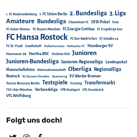
2. Bundesliga
3. Liga
1. FC Union Berlin
1. FC Neubrandenburg
Amateure
Bundesliga
DFB-Pokal
Chemnitzer FC
Fans
FC Energie Cottbus
FC Anker Wismar
FC Bayern München
FC Erzgebirge Aue
FC Hansa Rostock
FC Rot-Weiß Erfurt
FC Schalke 04
Hamburger SV
FC St. Pauli
Gesellschaft
Hallenturniere
Hallescher FC
Junioren
Hertha BSC
Hannover 96
Holstein Kiel
Junioren-Bundesliga
Junioren-Regionalliga
Landespokal
Oberliga
Regionalliga
Mannschaftsfotos
Nationalmannschaft
Rostock
SV Werder Bremen
SG Dynamo Dresden
Sponsoring
Testspiele
Transfermarkt
Tennis Borussia Berlin
Training
Verbandsliga
TSV 1860 München
VfB Stuttgart
VfL Osnabrück
VfL Wolfsburg
Folgt uns doch!