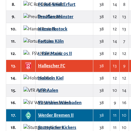
8.
FC Rot-Weiß Erfurt
38
14
8
9.
Preußen Münster
38
12
13
10.
Hansa Rostock
38
12
13
11.
Fortuna Köln
38
14
7
12.
1. FSV Mainz 05 II
38
12
12
13.
Hallescher FC
38
13
9
14.
Holstein Kiel
38
12
12
15.
VfR Aalen
38
10
14
16.
SV Wehen Wiesbaden
38
9
16
17.
Werder Bremen II
38
11
10
18.
Stuttgarter Kickers
38
11
10