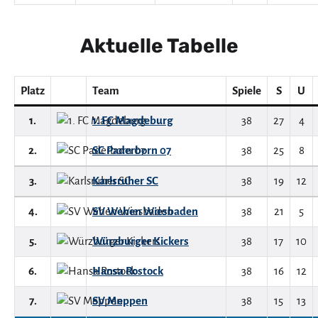
Aktuelle Tabelle
Platz
Team
Spiele
S
U
1.
1. FC Magdeburg
38
27
4
2.
SC Paderborn 07
38
25
8
3.
Karlsruher SC
38
19
12
4.
SV Wehen Wiesbaden
38
21
5
5.
Würzburger Kickers
38
17
10
6.
Hansa Rostock
38
16
12
7.
SV Meppen
38
15
13