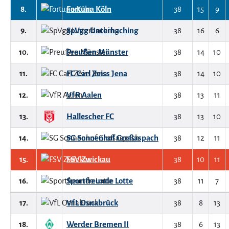
8.
Fortuna Köln
38
15
9
9.
SpVgg Unterhaching
38
16
6
10.
Preußen Münster
38
14
10
11.
FC Carl Zeiss Jena
38
14
10
12.
VfR Aalen
38
13
11
13.
Hallescher FC
38
13
10
14.
SG Sonnenhof Großaspach
38
12
11
15.
FSV Zwickau
38
10
11
16.
Sportfreunde Lotte
38
11
7
17.
VfL Osnabrück
38
8
13
18.
Werder Bremen II
38
6
13