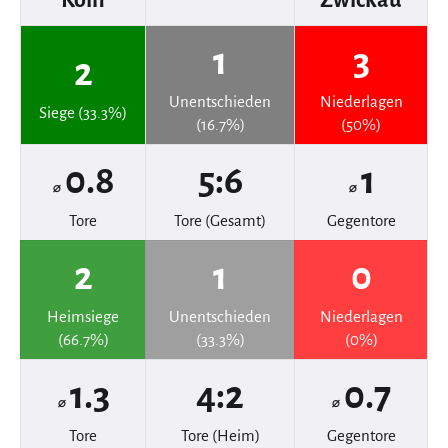
1
3
2
Unentschieden
Niederlagen
Siege (33.3%)
(16.7%)
(50%)
0.8
5:6
1
⌀
⌀
Tore
Tore (Gesamt)
Gegentore
2
1
0
Heimsiege
Unentschieden
Niederlagen
(66.7%)
(33.3%)
(0%)
1.3
4:2
0.7
⌀
⌀
Tore
Tore (Heim)
Gegentore