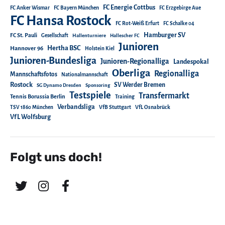
FC Energie Cottbus
FC Anker Wismar
FC Bayern München
FC Erzgebirge Aue
FC Hansa Rostock
FC Rot-Weiß Erfurt
FC Schalke 04
Hamburger SV
FC St. Pauli
Gesellschaft
Hallenturniere
Hallescher FC
Junioren
Hertha BSC
Hannover 96
Holstein Kiel
Junioren-Bundesliga
Junioren-Regionalliga
Landespokal
Oberliga
Regionalliga
Mannschaftsfotos
Nationalmannschaft
Rostock
SV Werder Bremen
SG Dynamo Dresden
Sponsoring
Testspiele
Transfermarkt
Tennis Borussia Berlin
Training
Verbandsliga
TSV 1860 München
VfB Stuttgart
VfL Osnabrück
VfL Wolfsburg
Folgt uns doch!