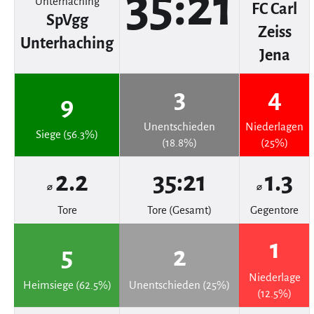
35:21
FC Carl
SpVgg
Zeiss
Unterhaching
Jena
3
4
9
Unentschieden
Niederlagen
Siege (56.3%)
(18.8%)
(25%)
2.2
35:21
1.3
⌀
⌀
Tore
Tore (Gesamt)
Gegentore
1
5
2
Niederlage
Heimsiege (62.5%)
Unentschieden (25%)
(12.5%)