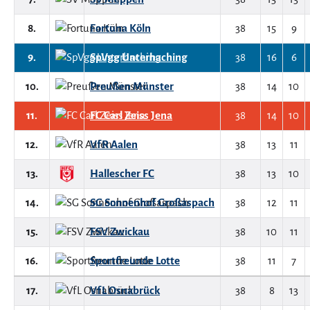
8.
Fortuna Köln
38
15
9
9.
SpVgg Unterhaching
38
16
6
10.
Preußen Münster
38
14
10
11.
FC Carl Zeiss Jena
38
14
10
12.
VfR Aalen
38
13
11
13.
Hallescher FC
38
13
10
14.
SG Sonnenhof Großaspach
38
12
11
15.
FSV Zwickau
38
10
11
16.
Sportfreunde Lotte
38
11
7
17.
VfL Osnabrück
38
8
13