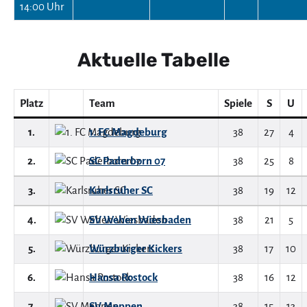
14:00 Uhr
Aktuelle Tabelle
Platz
Team
Spiele
S
U
1.
1. FC Magdeburg
38
27
4
2.
SC Paderborn 07
38
25
8
3.
Karlsruher SC
38
19
12
4.
SV Wehen Wiesbaden
38
21
5
5.
Würzburger Kickers
38
17
10
6.
Hansa Rostock
38
16
12
7.
SV Meppen
38
15
13