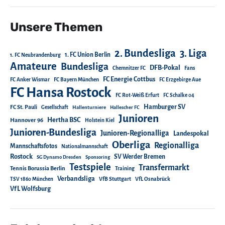
Unsere Themen
2. Bundesliga
3. Liga
1. FC Union Berlin
1. FC Neubrandenburg
Amateure
Bundesliga
DFB-Pokal
Chemnitzer FC
Fans
FC Energie Cottbus
FC Anker Wismar
FC Bayern München
FC Erzgebirge Aue
FC Hansa Rostock
FC Rot-Weiß Erfurt
FC Schalke 04
Hamburger SV
FC St. Pauli
Gesellschaft
Hallenturniere
Hallescher FC
Junioren
Hertha BSC
Hannover 96
Holstein Kiel
Junioren-Bundesliga
Junioren-Regionalliga
Landespokal
Oberliga
Regionalliga
Mannschaftsfotos
Nationalmannschaft
Rostock
SV Werder Bremen
SG Dynamo Dresden
Sponsoring
Testspiele
Transfermarkt
Tennis Borussia Berlin
Training
Verbandsliga
TSV 1860 München
VfB Stuttgart
VfL Osnabrück
VfL Wolfsburg