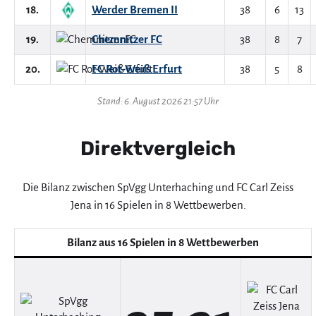
18.
Werder Bremen II
38
6
13
19.
Chemnitzer FC
38
8
7
20.
FC Rot-Weiß Erfurt
38
5
8
Stand: 6. August 2026 21:57 Uhr
Direktvergleich
Die Bilanz zwischen SpVgg Unterhaching und FC Carl Zeiss
Jena in 16 Spielen in 8 Wettbewerben.
Bilanz aus 16 Spielen in 8 Wettbewerben