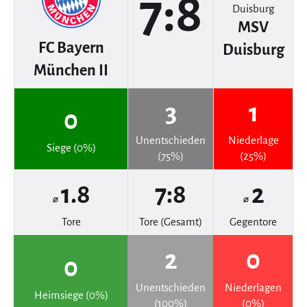
7:8
MSV
FC Bayern
Duisburg
München II
3
1
0
Unentschieden
Niederlage
Siege (0%)
(75%)
(25%)
1.8
7:8
2
⌀
⌀
Tore
Tore (Gesamt)
Gegentore
2
0
0
Unentschieden
Niederlagen
Heimsiege (0%)
(100%)
(0%)