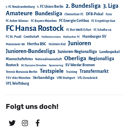
2. Bundesliga
3. Liga
1. FC Union Berlin
1. FC Neubrandenburg
Amateure
Bundesliga
DFB-Pokal
Chemnitzer FC
Fans
FC Energie Cottbus
FC Anker Wismar
FC Bayern München
FC Erzgebirge Aue
FC Hansa Rostock
FC Rot-Weiß Erfurt
FC Schalke 04
Hamburger SV
FC St. Pauli
Gesellschaft
Hallenturniere
Hallescher FC
Junioren
Hertha BSC
Hannover 96
Holstein Kiel
Junioren-Bundesliga
Junioren-Regionalliga
Landespokal
Oberliga
Regionalliga
Mannschaftsfotos
Nationalmannschaft
Rostock
SV Werder Bremen
SG Dynamo Dresden
Sponsoring
Testspiele
Transfermarkt
Tennis Borussia Berlin
Training
Verbandsliga
TSV 1860 München
VfB Stuttgart
VfL Osnabrück
VfL Wolfsburg
Folgt uns doch!