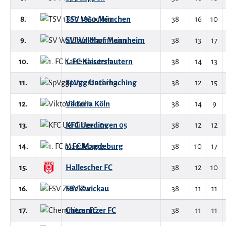
8.
TSV 1860 München
38
16
10
9.
SV Waldhof Mannheim
38
13
17
10.
1. FC Kaiserslautern
38
14
13
11.
SpVgg Unterhaching
38
12
15
12.
Viktoria Köln
38
14
9
13.
KFC Uerdingen 05
38
12
12
14.
1. FC Magdeburg
38
10
17
15.
Hallescher FC
38
12
10
16.
FSV Zwickau
38
11
11
17.
Chemnitzer FC
38
11
11