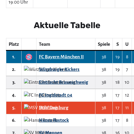
19:00 Uhr
Aktuelle Tabelle
Platz
Team
Spiele
S
U
1.
FC Bayern München II
38
19
8
2.
Würzburger Kickers
38
19
7
3.
Eintracht Braunschweig
38
18
10
4.
FC Ingolstadt 04
38
17
12
5.
MSV Duisburg
38
17
11
6.
Hansa Rostock
38
17
8
7.
SV Meppen
38
16
10