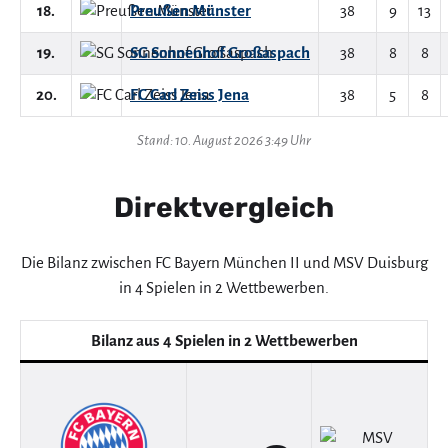
18.
Preußen Münster
38
9
13
19.
SG Sonnenhof Großaspach
38
8
8
20.
FC Carl Zeiss Jena
38
5
8
Stand: 10. August 2026 3:49 Uhr
Direktvergleich
Die Bilanz zwischen FC Bayern München II und MSV Duisburg
in 4 Spielen in 2 Wettbewerben.
Bilanz aus 4 Spielen in 2 Wettbewerben