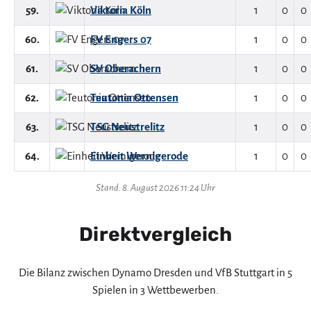
59.
Viktoria Köln
1
0
0
60.
FV Engers 07
1
0
0
61.
SV Oberachern
1
0
0
62.
Teutonia Ottensen
1
0
0
63.
TSG Neustrelitz
1
0
0
64.
Einheit Wernigerode
1
0
0
Stand: 8. August 2026 11:24 Uhr
Direktvergleich
Die Bilanz zwischen Dynamo Dresden und VfB Stuttgart in 5
Spielen in 3 Wettbewerben.