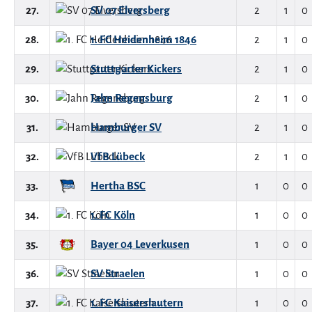
27.
SV 07 Elversberg
2
1
0
28.
1. FC Heidenheim 1846
2
1
0
29.
Stuttgarter Kickers
2
1
0
30.
Jahn Regensburg
2
1
0
31.
Hamburger SV
2
1
0
32.
VfB Lübeck
2
1
0
33.
Hertha BSC
1
0
0
34.
1. FC Köln
1
0
0
35.
Bayer 04 Leverkusen
1
0
0
36.
SV Straelen
1
0
0
37.
1. FC Kaiserslautern
1
0
0