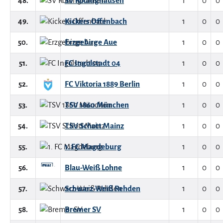
48.
SV Rödinghausen
1
0
0
49.
Kickers Offenbach
1
0
0
50.
Erzgebirge Aue
1
0
0
51.
FC Ingolstadt 04
1
0
0
52.
FC Viktoria 1889 Berlin
1
0
0
53.
TSV 1860 München
1
0
0
54.
TSV Schott Mainz
1
0
0
55.
1. FC Magdeburg
1
0
0
56.
Blau-Weiß Lohne
1
0
0
57.
Schwarz-Weiß Rehden
1
0
0
58.
Bremer SV
1
0
0