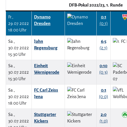
DFB-Pokal 2022/23, 1. Runde
Fr.,
Dynamo
0:1
29.07.2022
Dresden
(0:1)
18:00 Uhr
Sa.,
Jahn
6:5
30.07.2022
Regensburg
(2:1)
15:30 Uhr
Sa.,
Einheit
0:10
30.07.2022
Wernigerode
(0:3)
15:30 Uhr
Sa.,
FC Carl Zeiss
0:1
30.07.2022
Jena
(0:0)
18:00 Uhr
Sa.,
Stuttgarter
2:0
30.07.2022
Kickers
(1:0)