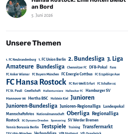
an Bord
5. Juni 2026
Unsere Themen
2. Bundesliga
3. Liga
1. FC Union Berlin
1. FC Neubrandenburg
Amateure
Bundesliga
DFB-Pokal
Chemnitzer FC
Fans
FC Energie Cottbus
FC Anker Wismar
FC Bayern München
FC Erzgebirge Aue
FC Hansa Rostock
FC Rot-Weiß Erfurt
FC Schalke 04
Hamburger SV
FC St. Pauli
Gesellschaft
Hallenturniere
Hallescher FC
Junioren
Hertha BSC
Hannover 96
Holstein Kiel
Junioren-Bundesliga
Junioren-Regionalliga
Landespokal
Oberliga
Regionalliga
Mannschaftsfotos
Nationalmannschaft
Rostock
SV Werder Bremen
SG Dynamo Dresden
Sponsoring
Testspiele
Transfermarkt
Tennis Borussia Berlin
Training
Verbandsliga
TSV 1860 München
VfB Stuttgart
VfL Osnabrück