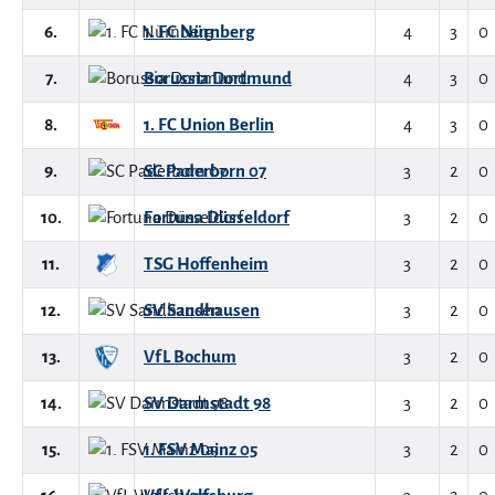
6.
1. FC Nürnberg
4
3
0
7.
Borussia Dortmund
4
3
0
8.
1. FC Union Berlin
4
3
0
9.
SC Paderborn 07
3
2
0
10.
Fortuna Düsseldorf
3
2
0
11.
TSG Hoffenheim
3
2
0
12.
SV Sandhausen
3
2
0
13.
VfL Bochum
3
2
0
14.
SV Darmstadt 98
3
2
0
15.
1. FSV Mainz 05
3
2
0