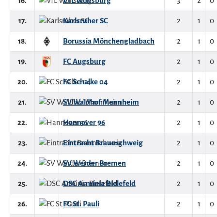
16.
VfL Wolfsburg
3
2
0
17.
Karlsruher SC
2
1
0
18.
Borussia Mönchengladbach
2
1
0
19.
FC Augsburg
2
1
0
20.
FC Schalke 04
2
1
0
21.
SV Waldhof Mannheim
2
1
0
22.
Hannover 96
2
1
0
23.
Eintracht Braunschweig
2
1
0
24.
SV Werder Bremen
2
1
0
25.
DSC Arminia Bielefeld
2
1
0
26.
FC St. Pauli
2
1
0