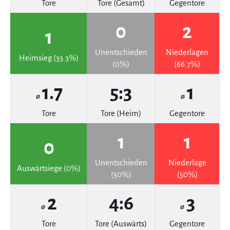
Tore
Tore (Gesamt)
Gegentore
0
2
1
Unentschieden
Niederlagen
Heimsieg (33.3%)
(0%)
(66.7%)
1.7
5:3
1
⌀
⌀
Tore
Tore (Heim)
Gegentore
1
1
0
Unentschieden
Niederlage
Auswärtsiege (0%)
(50%)
(50%)
2
4:6
3
⌀
⌀
Tore
Tore (Auswärts)
Gegentore