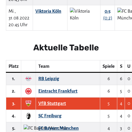
Mi.,
Viktoria Köln
0:5
31.08.2022
(0:2)
20:45 Uhr
Aktuelle Tabelle
Platz
Team
Spiele
S
U
1.
RB Leipzig
6
6
0
2.
Eintracht Frankfurt
6
5
0
3.
VfB Stuttgart
5
4
0
4.
SC Freiburg
5
4
0
5.
FC Bayern München
4
3
0