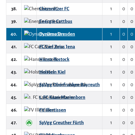
38.
Chemnitzer FC
1
0
0
39.
Energie Cottbus
1
0
0
40.
Dynamo Dresden
1
0
0
41.
FC Carl Zeiss Jena
1
0
0
42.
Hansa Rostock
1
0
0
43.
Holstein Kiel
1
0
0
44.
SpVgg Oberfranken Bayreuth
1
0
0
45.
1. FC Kaan-Marienborn
1
0
0
46.
FV Illertissen
1
0
0
47.
SpVgg Greuther Fürth
1
0
0