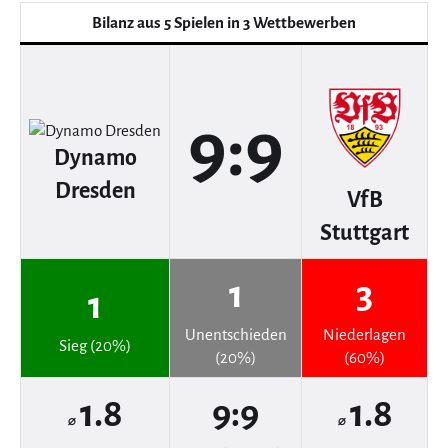
Bilanz aus 5 Spielen in 3 Wettbewerben
9:9
Dynamo
Dresden
VfB
Stuttgart
1
3
1
Unentschieden
Niederlagen
Sieg (20%)
(20%)
(60%)
1.8
9:9
1.8
⌀
⌀