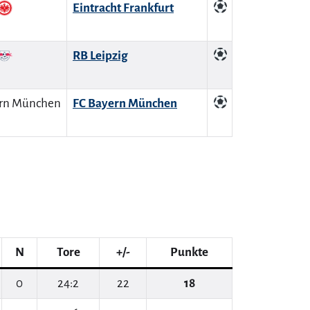
Eintracht Frankfurt
RB Leipzig
FC Bayern München
N
Tore
+/-
Punkte
0
24:2
22
18