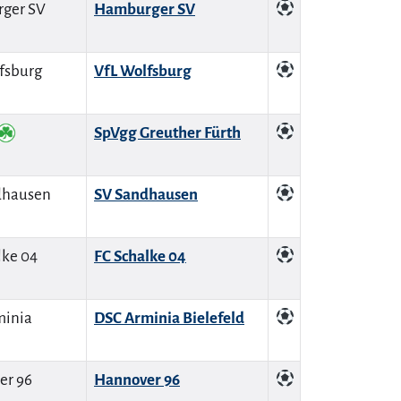
Hamburger SV
VfL Wolfsburg
SpVgg Greuther Fürth
SV Sandhausen
FC Schalke 04
DSC Arminia Bielefeld
Hannover 96