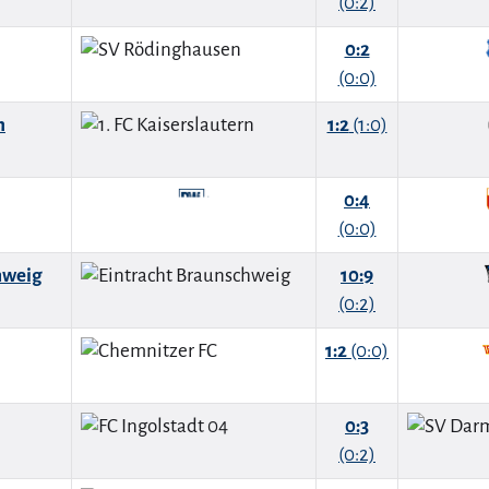
(0:2)
0:2
(0:0)
n
1:2
(1:0)
0:4
(0:0)
hweig
10:9
(0:2)
1:2
(0:0)
0:3
(0:2)