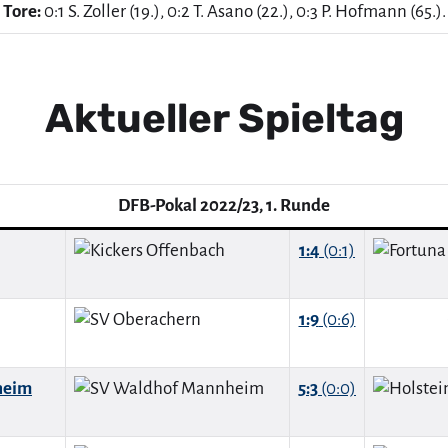
Tore:
0:1 S. Zoller (19.), 0:2 T. Asano (22.), 0:3 P. Hofmann (65.).
Aktueller Spieltag
DFB-Pokal 2022/23, 1. Runde
1:4
(0:1)
1:9
(0:6)
heim
5:3
(0:0)