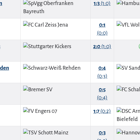
n
1:3
(1:0)
0:1
(0:0)
s
2:0
(1:0)
hden
0:4
(0:3)
0:5
(0:4)
1:7
(0:2)
0:3