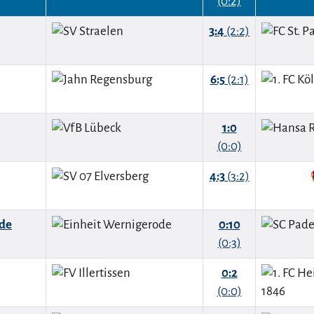
(0:2)
3:4
(2:2)
6:5
(2:1)
1:0
(0:0)
4:3
(3:2)
ode
0:10
(0:3)
0:2
(0:0)