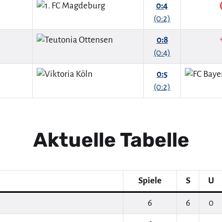
0:4
(0:2)
0:8
(0:4)
0:5
(0:2)
Aktuelle Tabelle
Spiele
S
U
6
6
0