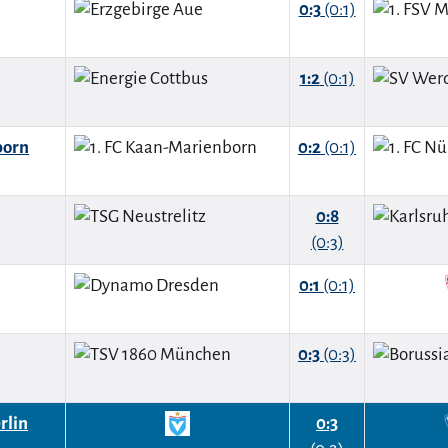
0:3
(0:1)
1:2
(0:1)
born
0:2
(0:1)
0:8
(0:3)
0:1
(0:1)
0:3
(0:3)
rlin
0:3