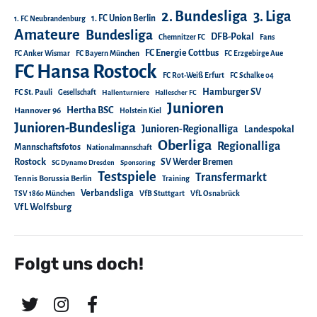
2. Bundesliga
3. Liga
1. FC Union Berlin
1. FC Neubrandenburg
Amateure
Bundesliga
DFB-Pokal
Chemnitzer FC
Fans
FC Energie Cottbus
FC Anker Wismar
FC Bayern München
FC Erzgebirge Aue
FC Hansa Rostock
FC Rot-Weiß Erfurt
FC Schalke 04
Hamburger SV
FC St. Pauli
Gesellschaft
Hallenturniere
Hallescher FC
Junioren
Hertha BSC
Hannover 96
Holstein Kiel
Junioren-Bundesliga
Junioren-Regionalliga
Landespokal
Oberliga
Regionalliga
Mannschaftsfotos
Nationalmannschaft
Rostock
SV Werder Bremen
SG Dynamo Dresden
Sponsoring
Testspiele
Transfermarkt
Tennis Borussia Berlin
Training
Verbandsliga
TSV 1860 München
VfB Stuttgart
VfL Osnabrück
VfL Wolfsburg
Folgt uns doch!