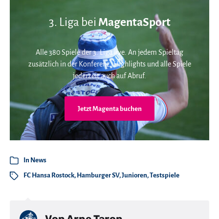
3. Liga bei
MagentaSport
Alle 380 Spiele der 3. Liga live. An jedem Spieltag
zusätzlich in der Konferenz. Highlights und alle Spiele
jederzeit auch auf Abruf.
Jetzt Magenta buchen
In
News
FC Hansa Rostock
,
Hamburger SV
,
Junioren
,
Testspiele
Von
Arne Taron