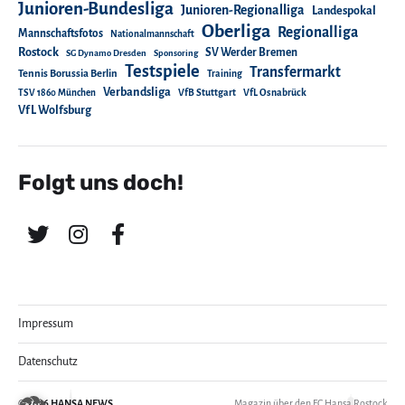
Junioren-Bundesliga
Junioren-Regionalliga
Landespokal
Oberliga
Regionalliga
Mannschaftsfotos
Nationalmannschaft
Rostock
SV Werder Bremen
SG Dynamo Dresden
Sponsoring
Testspiele
Transfermarkt
Tennis Borussia Berlin
Training
Verbandsliga
TSV 1860 München
VfB Stuttgart
VfL Osnabrück
VfL Wolfsburg
Folgt uns doch!
Impressum
Datenschutz
© 2026
HANSA NEWS
Magazin über den FC Hansa Rostock