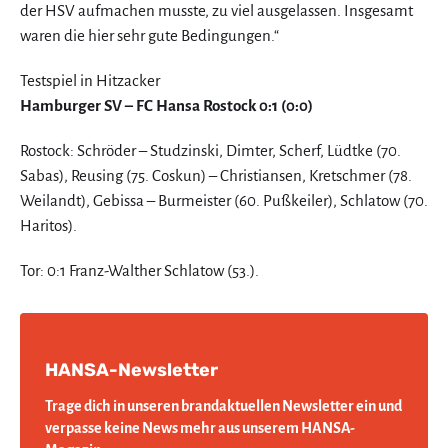
der HSV aufmachen musste, zu viel ausgelassen. Insgesamt
waren die hier sehr gute Bedingungen.“
Testspiel in Hitzacker
Hamburger SV – FC Hansa Rostock 0:1 (0:0)
Rostock: Schröder – Studzinski, Dimter, Scherf, Lüdtke (70.
Sabas), Reusing (75. Coskun) – Christiansen, Kretschmer (78.
Weilandt), Gebissa – Burmeister (60. Pußkeiler), Schlatow (70.
Haritos).
Tor: 0:1 Franz-Walther Schlatow (53.).
HANSA-Newsletter
Trage dich in unseren brandaktuellen Newsletter ein und
verpasse keine News mehr aus unserem HANSA-