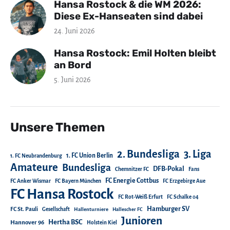
Hansa Rostock & die WM 2026:
Diese Ex-Hanseaten sind dabei
24. Juni 2026
Hansa Rostock: Emil Holten bleibt
an Bord
5. Juni 2026
Unsere Themen
2. Bundesliga
3. Liga
1. FC Union Berlin
1. FC Neubrandenburg
Amateure
Bundesliga
DFB-Pokal
Chemnitzer FC
Fans
FC Energie Cottbus
FC Anker Wismar
FC Bayern München
FC Erzgebirge Aue
FC Hansa Rostock
FC Rot-Weiß Erfurt
FC Schalke 04
Hamburger SV
FC St. Pauli
Gesellschaft
Hallenturniere
Hallescher FC
Junioren
Hertha BSC
Hannover 96
Holstein Kiel