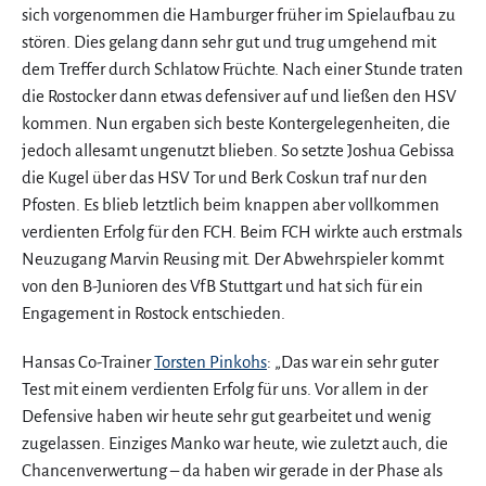
sich vorgenommen die Hamburger früher im Spielaufbau zu
stören. Dies gelang dann sehr gut und trug umgehend mit
dem Treffer durch Schlatow Früchte. Nach einer Stunde traten
die Rostocker dann etwas defensiver auf und ließen den HSV
kommen. Nun ergaben sich beste Kontergelegenheiten, die
jedoch allesamt ungenutzt blieben. So setzte Joshua Gebissa
die Kugel über das HSV Tor und Berk Coskun traf nur den
Pfosten. Es blieb letztlich beim knappen aber vollkommen
verdienten Erfolg für den FCH. Beim FCH wirkte auch erstmals
Neuzugang Marvin Reusing mit. Der Abwehrspieler kommt
von den B-Junioren des VfB Stuttgart und hat sich für ein
Engagement in Rostock entschieden.
Hansas Co-Trainer
Torsten Pinkohs
: „Das war ein sehr guter
Test mit einem verdienten Erfolg für uns. Vor allem in der
Defensive haben wir heute sehr gut gearbeitet und wenig
zugelassen. Einziges Manko war heute, wie zuletzt auch, die
Chancenverwertung – da haben wir gerade in der Phase als