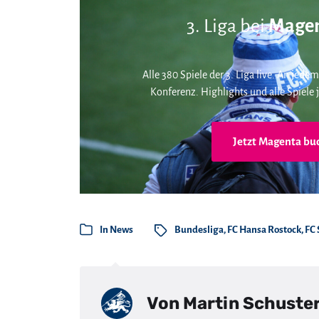
3. Liga bei
Magen
Alle 380 Spiele der 3. Liga live. An jedem
Konferenz. Highlights und alle Spiele j
Jetzt Magenta bu
In
News
Bundesliga
,
FC Hansa Rostock
,
FC 
Von
Martin Schuste