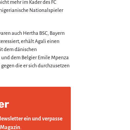
icht mehr im Kader des FC
 nigerianische Nationalspieler
aren auch Hertha BSC, Bayern
essiert, erhält Agali einen
Mit dem dänischen
 und dem Belgier Emile Mpenza
, gegen die er sich durchzusetzen
er
Newsletter ein und verpasse
-Magazin
.