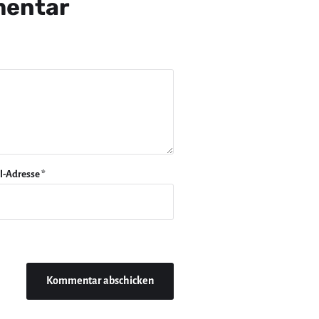
mentar
l-Adresse
*