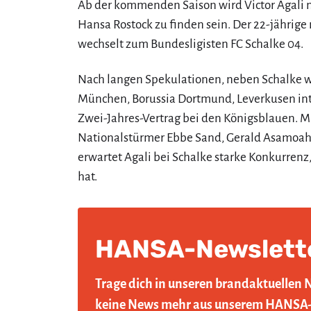
Ab der kommenden Saison wird Victor Agali n
Hansa Rostock zu finden sein. Der 22-jährige
wechselt zum Bundesligisten FC Schalke 04.
Nach langen Spekulationen, neben Schalke w
München, Borussia Dortmund, Leverkusen inter
Zwei-Jahres-Vertrag bei den Königsblauen. 
Nationalstürmer Ebbe Sand, Gerald Asamoah
erwartet Agali bei Schalke starke Konkurrenz
hat.
HANSA-Newslett
Trage dich in unseren brandaktuellen 
keine News mehr aus unserem HANSA