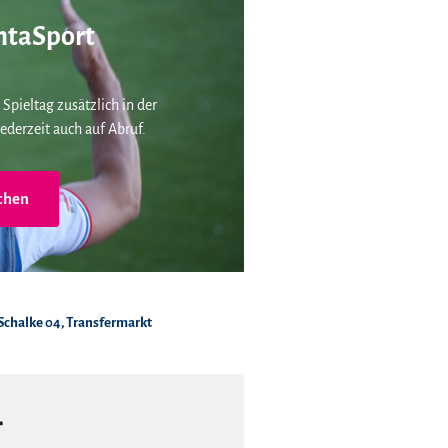
taSport
 Spieltag zusätzlich in der
ederzeit auch auf Abruf.
chen
Schalke 04
,
Transfermarkt
r