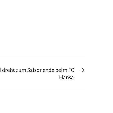
ll dreht zum Saisonende beim FC
→
Hansa