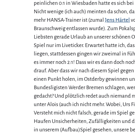
peinlichen 0:1 in Wiesbaden hatte es sich bei
Nicht wenige (ich auch) meinten da schon, d
mehr HANSA-Trainer ist (zumal
Jens Härtel
v
Braunschweig entlassen wurde). Zum Pokalsp
Liebsten gerade Urlaub an unserer schönen Os
Spiel nur im Liveticker. Erwartet hatte ich, da
liegen, stattdessen gingen wir zweimal in F
es immer noch 2:1! Dass wir es dann doch noch
drauf. Aber dass wir nach diesem Spiel gegen 
einen Punkt holen, im Ostderby gewinnen und
Bundesligisten Werder Bremen schlagen, wer
gedacht? Und plötzlich redet auch niemand 
unter Alois (auch ich nicht mehr. Wobei, Urs Fis
Versteht mich nicht falsch, gerade im Spiel 
Haufen Unsicherheiten, Zufälligkeiten und 
in unserem (Aufbau)Spiel gesehen, unsere bei