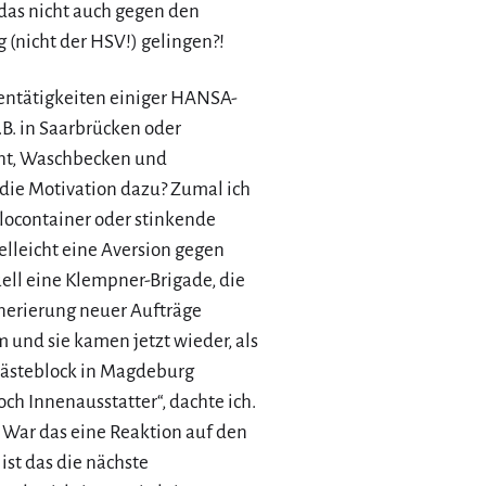
 das nicht auch gegen den
(nicht der HSV!) gelingen?!
entätigkeiten einiger HANSA-
z.B. in Saarbrücken oder
eht, Waschbecken und
 die Motivation dazu? Zumal ich
Klocontainer oder stinkende
elleicht eine Aversion gegen
ell eine Klempner-Brigade, die
nerierung neuer Aufträge
 und sie kamen jetzt wieder, als
 Gästeblock in Magdeburg
ch Innenausstatter“, dachte ich.
 War das eine Reaktion auf den
ist das die nächste