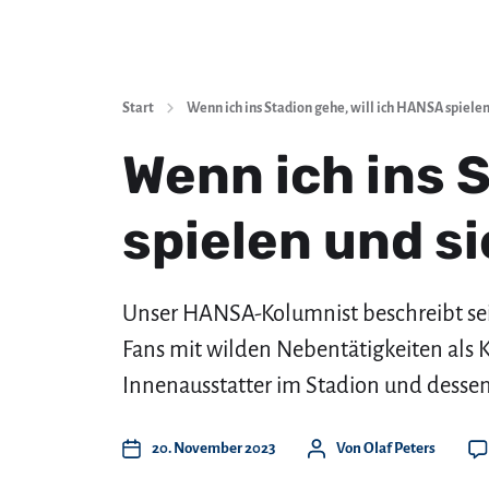
Start
Wenn ich ins Stadion gehe, will ich HANSA spiele
Wenn ich ins 
spielen und s
Unser HANSA-Kolumnist beschreibt se
Fans mit wilden Nebentätigkeiten als
Innenausstatter im Stadion und dessen
20. November 2023
Von
Olaf Peters