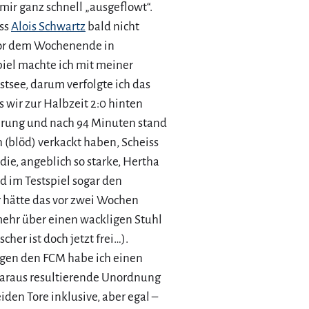
 mir ganz schnell „ausgeflowt“.
ass
Alois Schwartz
bald nicht
or dem Wochenende in
iel machte ich mit meiner
tsee, darum verfolgte ich das
ss wir zur Halbzeit 2:0 hinten
ührung und nach 94 Minuten stand
 (blöd) verkackt haben, Scheiss
die, angeblich so starke, Hertha
 im Testspiel sogar den
 hätte das vor zwei Wochen
mehr über einen wackligen Stuhl
cher ist doch jetzt frei…).
gegen den FCM habe ich einen
daraus resultierende Unordnung
den Tore inklusive, aber egal –