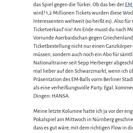
das Spiel gegen die Türkei. Ob das bei der
EM
wird? 1,2 Millionen Tickets wurden diese Woch
Interessenten weltweit (so heißt es). Also für 
Ticketverkauf nix! Am Ende musst du nach Mü
Vorrunde Aserbaidschan gegen Griechenland.
Ticketbestellung nicht nur einen Ganzkörpe
müssen, sondern auch noch ein Abo für sämt
Nationaltrainer seit Sepp Herberger abgeschl
mal lieber auf den Schwarzmarkt, wenn ich ü
Präsentation des EM-Balls vorm Berliner Stadi
als eine verheißungsvolle Party. Egal, komme
Dingen: HANSA.
Meine letzte Kolumne hatte ich ja vor der e
Pokalspiel am Mittwoch in Nürnberg geschri
dass es gut wäre, mit dem richtigen Flow in