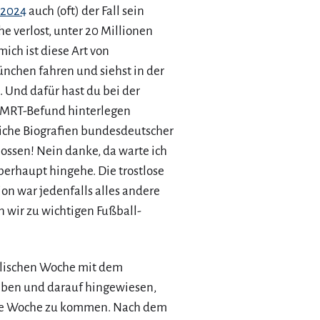
 2024
auch (oft) der Fall sein
e verlost, unter 20 Millionen
mich ist diese Art von
nchen fahren und siehst in der
 Und dafür hast du bei der
r-MRT-Befund hinterlegen
liche Biografien bundesdeutscher
ossen! Nein danke, da warte ich
berhaupt hingehe. Die trostlose
on war jedenfalls alles andere
n wir zu wichtigen Fußball-
nglischen Woche mit dem
eben und darauf hingewiesen,
 die Woche zu kommen. Nach dem