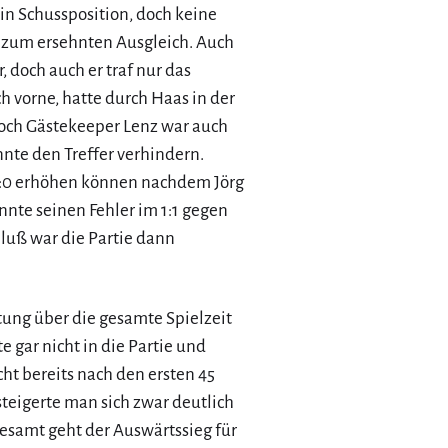
 in Schussposition, doch keine
e zum ersehnten Ausgleich. Auch
 doch auch er traf nur das
 vorne, hatte durch Haas in der
doch Gästekeeper Lenz war auch
nte den Treffer verhindern.
 2:0 erhöhen können nachdem Jörg
onnte seinen Fehler im 1:1 gegen
luß war die Partie dann
stung über die gesamte Spielzeit
e gar nicht in die Partie und
cht bereits nach den ersten 45
steigerte man sich zwar deutlich
gesamt geht der Auswärtssieg für