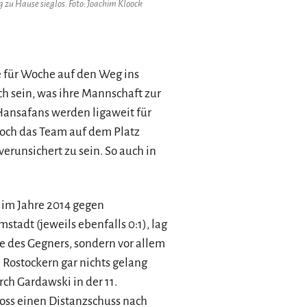
zu Hause sieglos. Foto: Joachim Kloock
he für Woche auf den Weg ins
h sein, was ihre Mannschaft zur
 Hansafans werden ligaweit für
doch das Team auf dem Platz
runsichert zu sein. So auch in
 im Jahre 2014 gegen
adt (jeweils ebenfalls 0:1), lag
ke des Gegners, sondern vor allem
n Rostockern gar nichts gelang
h Gardawski in der 11.
loss einen Distanzschuss nach