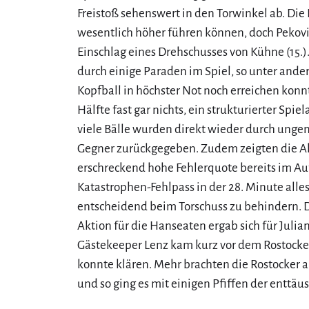
Freistoß sehenswert in den Torwinkel ab. Die
wesentlich höher führen können, doch Pekovic
Einschlag eines Drehschusses von Kühne (15.)
durch einige Paraden im Spiel, so unter ander
Kopfball in höchster Not noch erreichen konnt
Hälfte fast gar nichts, ein strukturierter Spi
viele Bälle wurden direkt wieder durch unge
Gegner zurückgegeben. Zudem zeigten die Ak
erschreckend hohe Fehlerquote bereits im Au
Katastrophen-Fehlpass in der 28. Minute all
entscheidend beim Torschuss zu behindern. D
Aktion für die Hanseaten ergab sich für Julian
Gästekeeper Lenz kam kurz vor dem Rostocker
konnte klären. Mehr brachten die Rostocker a
und so ging es mit einigen Pfiffen der enttäus