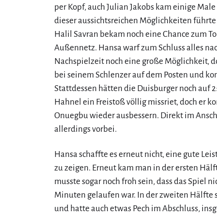
per Kopf, auch Julian Jakobs kam einige Male
dieser aussichtsreichen Möglichkeiten führt
Halil Savran bekam noch eine Chance zum Tor,
Außennetz. Hansa warf zum Schluss alles nach
Nachspielzeit noch eine große Möglichkeit, 
bei seinem Schlenzer auf dem Posten und kon
Stattdessen hätten die Duisburger noch auf
Hahnel ein Freistoß völlig missriet, doch er k
Onuegbu wieder ausbessern. Direkt im Ansch
allerdings vorbei.
Hansa schaffte es erneut nicht, eine gute Lei
zu zeigen. Erneut kam man in der ersten Hälft
musste sogar noch froh sein, dass das Spiel ni
Minuten gelaufen war. In der zweiten Hälfte 
und hatte auch etwas Pech im Abschluss, ins