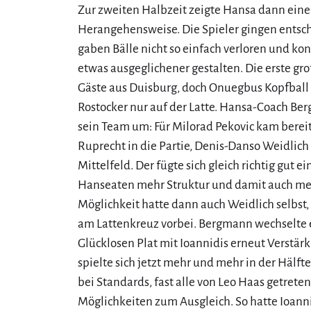
Zur zweiten Halbzeit zeigte Hansa dann eine
Herangehensweise. Die Spieler gingen entsc
gaben Bälle nicht so einfach verloren und kon
etwas ausgeglichener gestalten. Die erste g
Gäste aus Duisburg, doch Onuegbus Kopfball 
Rostocker nur auf der Latte. Hansa-Coach Ber
sein Team um: Für Milorad Pekovic kam bereit
Ruprecht in die Partie, Denis-Danso Weidlich 
Mittelfeld. Der fügte sich gleich richtig gut 
Hanseaten mehr Struktur und damit auch meh
Möglichkeit hatte dann auch Weidlich selbst,
am Lattenkreuz vorbei. Bergmann wechselte 
Glücklosen Plat mit Ioannidis erneut Verstärk
spielte sich jetzt mehr und mehr in der Hälfte
bei Standards, fast alle von Leo Haas getreten
Möglichkeiten zum Ausgleich. So hatte Ioann