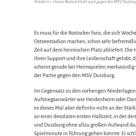
Wieder 0:1. Hansa Rostock bleibt auch gegen den MSV Duisburg 
Es muss für die Rostocker Fans, die sich Woc
Ostseestadion machen, schon sehr befremdlic
Zeit auf dem heimischen Platz abliefert. Die
ihren Support und ihre Leidenschaft gelobt, 
scheint gerade bei Heimspielen merkwürdig ve
der Partie gegen den MSV Duisburg.
Im Gegensatz zu den vorherigen Niederlagen
Aufstiegsanwärter wie Heidenheim oder Darmst
es dieses Mal aber definitiv nicht an der Stär
an einer desolaten ersten Halbzeit, in der de
und Duisburg ohne allzu großen Aufwand durc
Spielminute in Führung gehen konnte. Er sch