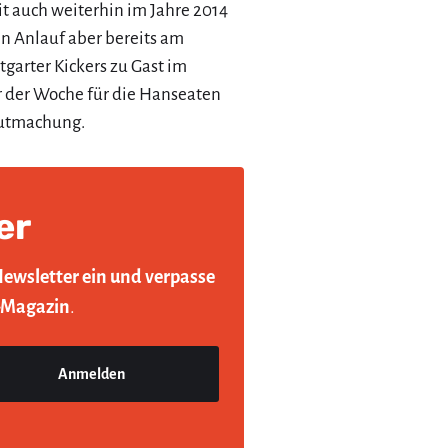
t auch weiterhin im Jahre 2014
en Anlauf aber bereits am
garter Kickers zu Gast im
r der Woche für die Hanseaten
gutmachung.
er
Newsletter ein und verpasse
-Magazin
.