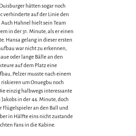
 Duisburger hätten sogar noch
 verhinderte auf der Linie den
. Auch Hahnel hielt sein Team
em in der 31. Minute, als er einen
e. Hansa gelang in dieser ersten
elaufbau war nicht zu erkennen,
naue oder lange Bälle an den
teure auf dem Platz eine
fbau, Pelzer musste nach einem
es riskieren um Onuegbu noch
ie einzig halbwegs interessante
 Jakobs in der 44. Minute, doch
 Flügelspieler an den Ball und
ber in Hälfte eins nicht zustande
chten Fans in die Kabine.