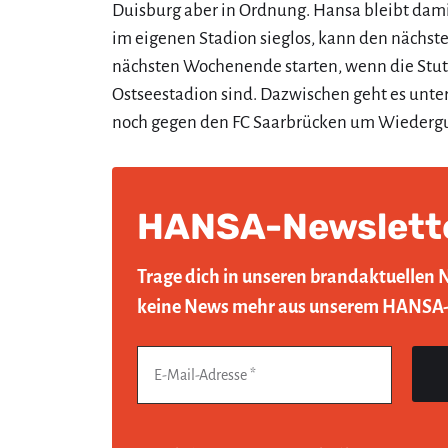
Duisburg aber in Ordnung. Hansa bleibt dami
im eigenen Stadion sieglos, kann den nächst
nächsten Wochenende starten, wenn die Stutt
Ostseestadion sind. Dazwischen geht es unte
noch gegen den FC Saarbrücken um Wieder
HANSA-Newslett
Trage dich in unseren brandaktuellen 
keine News mehr aus unserem HANSA