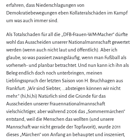
erfahren, dass Niederschlagungen von
Demokratiebewegungen eben Kollateralschäden im Kampf
um was auch immer sind.
Als Totalschaden für all die „DFB-Frauen-WM-Macher“ dürfte
wohl das Ausscheiden unserer Nationalmannschaft gewertet
werden (wenn auch nicht laut und öffentlich). Aber ich
glaube, so was passiert zwangsläufig, wenn man Fußball als
vorherseh- und planbar betrachtet. Und nun kann ich ihn als
Beleg endlich doch noch unterbringen, meinen
Lieblingsspruch der letzten Saison von H. Bruchhagen aus
Frankfurt: „Wir sind Siebter, …absteigen können wir nicht
mehr.“ (hi,hi,hi) Natürlich sind die Gründe für das
Ausscheiden unserer Frauennationalmannschaft
vielschichtiger, aber während 2006 das „Sommermärchen“
entstand, weil die Menschen das wollten (und unsere
Mannschaft war nicht gerade der Topfavorit), wurde 2011
dieses „Märchen“ von Anfang an behauptet und inszeniert,