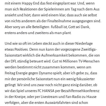
mit einem Happy End das fest eingeplant war. Und, wenn
man sich Reaktionen der Spielerinnen am Tag nach dem Aus
ansieht und hört, dann wird einem klar, dass auch sie selbst
von nichts anderem als der Finalteilnahme ausgegangen sind.
Aber sorry an alle Beteiligten: Fußball ist, Gott sei Dank,
erstens anders und zweitens als man plant.
Und wie so oft im Leben steckt auch in dieser Niederlage
etwas Positives. Denn nun kann der vorgezogene Zweitliga-
Saisonstart wirklich die Aufmerksamkeit bekommen, die von
der DFL ständig beteuert wird. Gut 16 Millionen TV-Menschen
werden bestimmt nicht zusammen kommen, wenn am
Freitag Energie gegen Dynamo spielt, aber ich gebe zu, dass
mir der persönliche Saisonstart nun ein wenig fokussierter
gelingt. Wir sind uns zwar noch nicht ganz einig darüber, ob
wir das Spiel unseres FC HANSA per Bezahlfernsehkonferenz
in der Kneipe, oder per Livestream und Fan-Radio zu Hause
verfolgen, aber die ersten Auswärtsfahrten sind schon