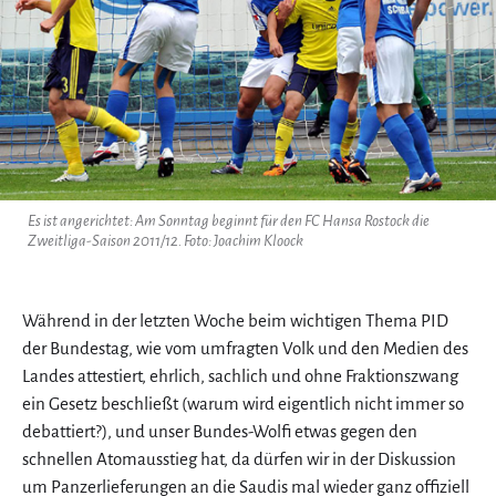
Es ist angerichtet: Am Sonntag beginnt für den FC Hansa Rostock die
Zweitliga-Saison 2011/12. Foto: Joachim Kloock
Während in der letzten Woche beim wichtigen Thema PID
der Bundestag, wie vom umfragten Volk und den Medien des
Landes attestiert, ehrlich, sachlich und ohne Fraktionszwang
ein Gesetz beschließt (warum wird eigentlich nicht immer so
debattiert?), und unser Bundes-Wolfi etwas gegen den
schnellen Atomausstieg hat, da dürfen wir in der Diskussion
um Panzerlieferungen an die Saudis mal wieder ganz offiziell