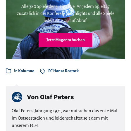
Alle 380 Spiele der 3. Liga live. An jedem Spieltag
zusätzlich in der Konferenz. Highlights und alle Spiele
jederzeit auch auf Abruf.
Jetzt Magenta buchen
In
Kolumne
FC Hansa Rostock
Von
Olaf Peters
Olaf Peters, Jahrgang 1971, war mit sieben das erste Mal
im Ostseestadion und leidenschaftet seit dem mit
unserem FCH.