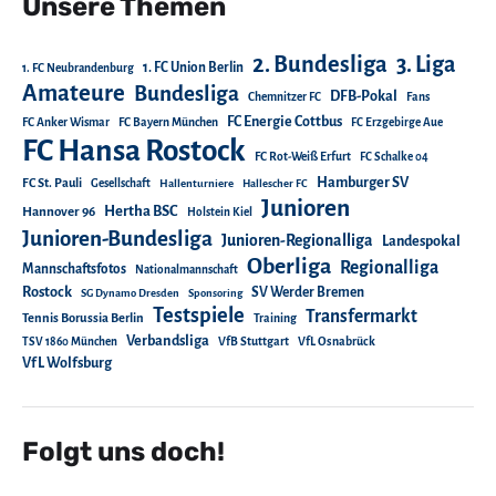
Unsere Themen
2. Bundesliga
3. Liga
1. FC Union Berlin
1. FC Neubrandenburg
Amateure
Bundesliga
DFB-Pokal
Chemnitzer FC
Fans
FC Energie Cottbus
FC Anker Wismar
FC Bayern München
FC Erzgebirge Aue
FC Hansa Rostock
FC Rot-Weiß Erfurt
FC Schalke 04
Hamburger SV
FC St. Pauli
Gesellschaft
Hallenturniere
Hallescher FC
Junioren
Hertha BSC
Hannover 96
Holstein Kiel
Junioren-Bundesliga
Junioren-Regionalliga
Landespokal
Oberliga
Regionalliga
Mannschaftsfotos
Nationalmannschaft
Rostock
SV Werder Bremen
SG Dynamo Dresden
Sponsoring
Testspiele
Transfermarkt
Tennis Borussia Berlin
Training
Verbandsliga
TSV 1860 München
VfB Stuttgart
VfL Osnabrück
VfL Wolfsburg
Folgt uns doch!