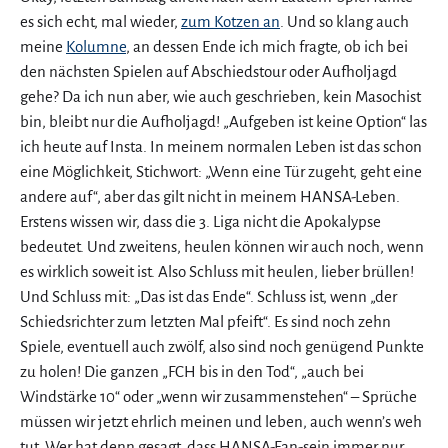
es sich echt, mal wieder,
zum Kotzen an
. Und so klang auch
meine
Kolumne
, an dessen Ende ich mich fragte, ob ich bei
den nächsten Spielen auf Abschiedstour oder Aufholjagd
gehe? Da ich nun aber, wie auch geschrieben, kein Masochist
bin, bleibt nur die Aufholjagd! „Aufgeben ist keine Option“ las
ich heute auf Insta. In meinem normalen Leben ist das schon
eine Möglichkeit, Stichwort: „Wenn eine Tür zugeht, geht eine
andere auf“, aber das gilt nicht in meinem HANSA-Leben.
Erstens wissen wir, dass die 3. Liga nicht die Apokalypse
bedeutet. Und zweitens, heulen können wir auch noch, wenn
es wirklich soweit ist. Also Schluss mit heulen, lieber brüllen!
Und Schluss mit: „Das ist das Ende“. Schluss ist, wenn „der
Schiedsrichter zum letzten Mal pfeift“. Es sind noch zehn
Spiele, eventuell auch zwölf, also sind noch genügend Punkte
zu holen! Die ganzen „FCH bis in den Tod“, „auch bei
Windstärke 10“ oder „wenn wir zusammenstehen“ – Sprüche
müssen wir jetzt ehrlich meinen und leben, auch wenn’s weh
tut. Wer hat denn gesagt, dass HANSA-Fan-sein immer nur