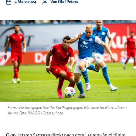
5. März 2024
Von
Olaf Peters
Hansa Rostock gegen Sevilla: Kai Pröger gegen Weltmeister Marcos Javier
Acuna. Foto: IMAGO / Ostseephoto
Okay, letzten Samstag direkt nach dem Lautern-Spiel fühlte