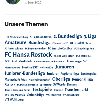
5. Juni 2026
Unsere Themen
2. Bundesliga
3. Liga
1. FC Union Berlin
1. FC Neubrandenburg
Amateure
Bundesliga
DFB-Pokal
Chemnitzer FC
Fans
FC Energie Cottbus
FC Anker Wismar
FC Bayern München
FC Erzgebirge Aue
FC Hansa Rostock
FC Rot-Weiß Erfurt
FC Schalke 04
Hamburger SV
FC St. Pauli
Gesellschaft
Hallenturniere
Hallescher FC
Junioren
Hertha BSC
Hannover 96
Holstein Kiel
Junioren-Bundesliga
Junioren-Regionalliga
Landespokal
Oberliga
Regionalliga
Mannschaftsfotos
Nationalmannschaft
Rostock
SV Werder Bremen
SG Dynamo Dresden
Sponsoring
Testspiele
Transfermarkt
Tennis Borussia Berlin
Training
Verbandsliga
TSV 1860 München
VfB Stuttgart
VfL Osnabrück
VfL Wolfsburg