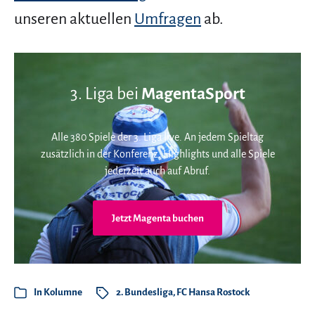
unseren aktuellen
Umfragen
ab.
3. Liga bei
MagentaSport
Alle 380 Spiele der 3. Liga live. An jedem Spieltag
zusätzlich in der Konferenz. Highlights und alle Spiele
jederzeit auch auf Abruf.
Jetzt Magenta buchen
In
Kolumne
2. Bundesliga
,
FC Hansa Rostock