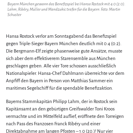
Bayern München gewann das Benefizspiel bei Hansa Rostock mit 4:0 (2:0).
Lahm, Ribéry, Müller und Mandzukic trafen für die Bayern. Foto: Martin
Schuster
Hansa Rostock verlor am Sonntagabend das Benefizspiel
gegen Triple-Sieger Bayern München deutlich mit 0:4 (0:2).
Die Bergmann-Elf zeigte phasenweise gute Ansätze, musste
sich aber dem effektiverem Starensemble aus München
geschlagen geben. Alle vier Tore schossen ausschließlich
Nationalspieler. Hansa-Chef Dahlmann überreichte vor dem
Anpfiff den Bayern in Person von Matthias Sammer ein
maritimes Segelschiff für die spendable Benefizaktion.
Bayerns Stammkapitän Philipp Lahm, der in Rostock sein
Kapitänsamt an den gebürtigen Greifswalder Toni Kroos
vermachte und im Mittelfeld auflief, eröffnete den Torreigen
nach Pass des Franzosen Franck Ribéry und einer
Direktabnahme am langen Pfosten – 1:0 (20.)! Nur vier