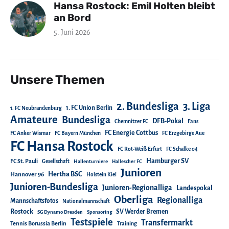
Hansa Rostock: Emil Holten bleibt
an Bord
5. Juni 2026
Unsere Themen
2. Bundesliga
3. Liga
1. FC Union Berlin
1. FC Neubrandenburg
Amateure
Bundesliga
DFB-Pokal
Chemnitzer FC
Fans
FC Energie Cottbus
FC Anker Wismar
FC Bayern München
FC Erzgebirge Aue
FC Hansa Rostock
FC Rot-Weiß Erfurt
FC Schalke 04
Hamburger SV
FC St. Pauli
Gesellschaft
Hallenturniere
Hallescher FC
Junioren
Hertha BSC
Hannover 96
Holstein Kiel
Junioren-Bundesliga
Junioren-Regionalliga
Landespokal
Oberliga
Regionalliga
Mannschaftsfotos
Nationalmannschaft
Rostock
SV Werder Bremen
SG Dynamo Dresden
Sponsoring
Testspiele
Transfermarkt
Tennis Borussia Berlin
Training