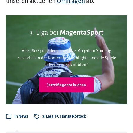
unseren aktuellen
Umfragen
ab.
3. Liga bei
MagentaSport
Alle 380 Spiele der 3. Liga live. An jedem Spieltag
zusätzlich in der Konferenz. Highlights und alle Spiele
jederzeit auch auf Abruf.
Jetzt Magenta buchen
In
News
3. Liga
,
FC Hansa Rostock