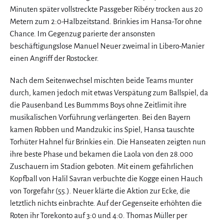
Minuten später vollstreckte Passgeber Ribéry trocken aus 20
Metern zum 2:0-Halbzeitstand. Brinkies im Hansa-Tor ohne
Chance. Im Gegenzug parierte der ansonsten
beschäftigungslose Manuel Neuer zweimal in Libero-Manier
einen Angriff der Rostocker.
Nach dem Seitenwechsel mischten beide Teams munter
durch, kamen jedoch mit etwas Verspätung zum Ballspiel, da
die Pausenband Les Bummms Boys ohne Zeitlimit ihre
musikalischen Vorführung verlängerten. Bei den Bayern
kamen Robben und Mandzukic ins Spiel, Hansa tauschte
Torhüter Hahnel für Brinkies ein. Die Hanseaten zeigten nun
ihre beste Phase und bekamen die Laola von den 28.000
Zuschauern im Stadion geboten. Mit einem gefährlichen
Kopfball von Halil Savran verbuchte die Kogge einen Hauch
von Torgefahr (55.). Neuer klärte die Aktion zur Ecke, die
letztlich nichts einbrachte. Auf der Gegenseite erhöhten die
Roten ihr Torekonto auf 3:0 und 4:0. Thomas Müller per