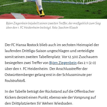
Björn Ziegenbein bejubelt seinen zweiten Treffer, der maßgeblich zum Sieg
über den 1. FC Heidenheim beiträgt. Foto: Joachim Kloock
Der FC Hansa Rostock blieb auch im sechsten Heimspiel der
laufenden Drittliga-Saison ungeschlagen und verteidigte
somit seinen zweiten Tabellenplatz. Vor 12.500 Zuschauern
besiegelten zwei Treffer von
Björn Ziegenbein
das 2:1 (2:0)
über den 1. FC Heidenheim. Der Anschlusstreffer der
Ostwürttemberger gelang erst in der Schlussminute per
Foulstrafstoß.
In der Tabelle beträgt der Rückstand auf die Offenbacher
Kickers derzeit einen Punkt, ebenso wie der Vorsprung auf
den Drittplatzierten SV Wehen Wiesbaden.