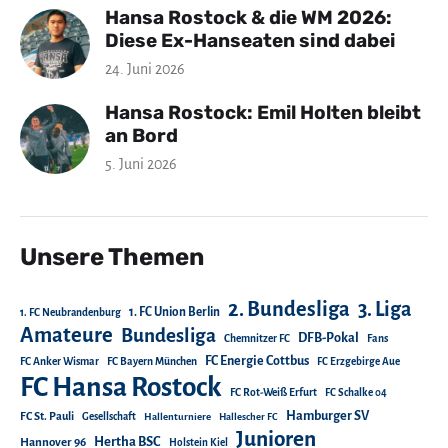
Hansa Rostock & die WM 2026:
Diese Ex-Hanseaten sind dabei
24. Juni 2026
Hansa Rostock: Emil Holten bleibt
an Bord
5. Juni 2026
Unsere Themen
2. Bundesliga
3. Liga
1. FC Union Berlin
1. FC Neubrandenburg
Amateure
Bundesliga
DFB-Pokal
Chemnitzer FC
Fans
FC Energie Cottbus
FC Anker Wismar
FC Bayern München
FC Erzgebirge Aue
FC Hansa Rostock
FC Rot-Weiß Erfurt
FC Schalke 04
Hamburger SV
FC St. Pauli
Gesellschaft
Hallenturniere
Hallescher FC
Junioren
Hertha BSC
Hannover 96
Holstein Kiel