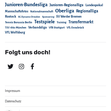
Junioren-Bundesliga
Junioren-Regionalliga
Landespokal
Oberliga
Regionalliga
Mannschaftsfotos
Nationalmannschaft
Rostock
SV Werder Bremen
SG Dynamo Dresden
Sponsoring
Testspiele
Transfermarkt
Tennis Borussia Berlin
Training
Verbandsliga
TSV 1860 München
VfB Stuttgart
VfL Osnabrück
VfL Wolfsburg
Folgt uns doch!
Impressum
Datenschutz