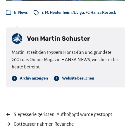
In
News
1. FC Heidenheim
,
3. Liga
,
FC Hansa Rostock
Von
Martin Schuster
Martin ist seit den 1990ern Hansa-Fan und gründete
2001 das Online-Magazin HANSA NEWS, welches er bis
heute betreibt.
Archiv anzeigen
Website besuchen
←
Siegesserie gerissen, Aufholjagd wurde gestoppt
→
Cottbusser nahmen Revanche