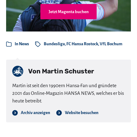
Jetzt Magenta buchen
In
News
Bundesliga
,
FC Hansa Rostock
,
VfL Bochum
Von
Martin Schuster
Martin ist seit den 1990ern Hansa-Fan und gründete
2001 das Online-Magazin HANSA NEWS, welches er bis
heute betreibt.
Archiv anzeigen
Website besuchen