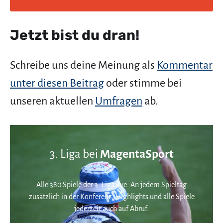
Jetzt bist du dran!
Schreibe uns deine Meinung als
Kommentar
unter diesen Beitrag
oder stimme bei
unseren aktuellen
Umfragen
ab.
3. Liga bei
MagentaSport
Alle 380 Spiele der 3. Liga live. An jedem Spieltag
zusätzlich in der Konferenz. Highlights und alle Spiele
jederzeit auch auf Abruf.