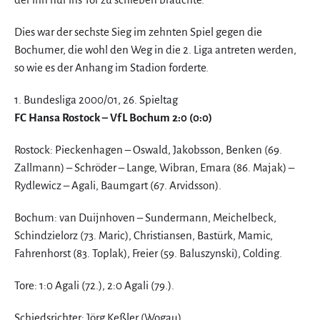
Dies war der sechste Sieg im zehnten Spiel gegen die
Bochumer, die wohl den Weg in die 2. Liga antreten werden,
so wie es der Anhang im Stadion forderte.
1. Bundesliga 2000/01, 26. Spieltag
FC Hansa Rostock – VfL Bochum 2:0 (0:0)
Rostock: Pieckenhagen – Oswald, Jakobsson, Benken (69.
Zallmann) – Schröder – Lange, Wibran, Emara (86. Majak) –
Rydlewicz – Agali, Baumgart (67. Arvidsson).
Bochum: van Duijnhoven – Sundermann, Meichelbeck,
Schindzielorz (73. Maric), Christiansen, Bastürk, Mamic,
Fahrenhorst (83. Toplak), Freier (59. Baluszynski), Colding.
Tore: 1:0 Agali (72.), 2:0 Agali (79.).
Schiedsrichter: Jörg Keßler (Wogau).