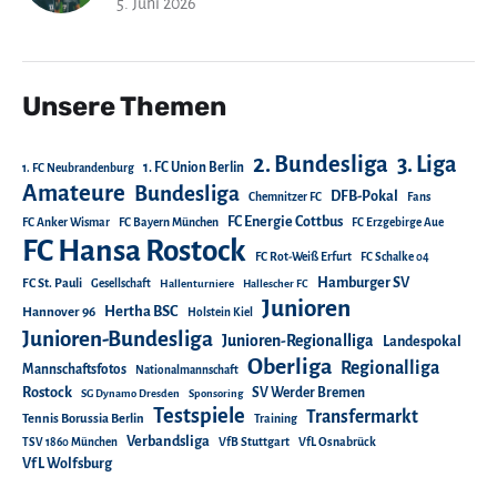
5. Juni 2026
Unsere Themen
2. Bundesliga
3. Liga
1. FC Union Berlin
1. FC Neubrandenburg
Amateure
Bundesliga
DFB-Pokal
Chemnitzer FC
Fans
FC Energie Cottbus
FC Anker Wismar
FC Bayern München
FC Erzgebirge Aue
FC Hansa Rostock
FC Rot-Weiß Erfurt
FC Schalke 04
Hamburger SV
FC St. Pauli
Gesellschaft
Hallenturniere
Hallescher FC
Junioren
Hertha BSC
Hannover 96
Holstein Kiel
Junioren-Bundesliga
Junioren-Regionalliga
Landespokal
Oberliga
Regionalliga
Mannschaftsfotos
Nationalmannschaft
Rostock
SV Werder Bremen
SG Dynamo Dresden
Sponsoring
Testspiele
Transfermarkt
Tennis Borussia Berlin
Training
Verbandsliga
TSV 1860 München
VfB Stuttgart
VfL Osnabrück
VfL Wolfsburg