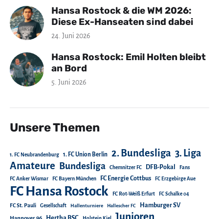
Hansa Rostock & die WM 2026:
Diese Ex-Hanseaten sind dabei
24. Juni 2026
Hansa Rostock: Emil Holten bleibt
an Bord
5. Juni 2026
Unsere Themen
2. Bundesliga
3. Liga
1. FC Union Berlin
1. FC Neubrandenburg
Amateure
Bundesliga
DFB-Pokal
Chemnitzer FC
Fans
FC Energie Cottbus
FC Anker Wismar
FC Bayern München
FC Erzgebirge Aue
FC Hansa Rostock
FC Rot-Weiß Erfurt
FC Schalke 04
Hamburger SV
FC St. Pauli
Gesellschaft
Hallenturniere
Hallescher FC
Junioren
Hertha BSC
Hannover 96
Holstein Kiel