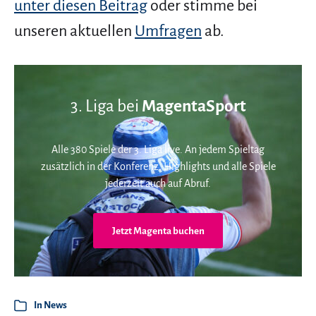
unter diesen Beitrag
oder stimme bei
unseren aktuellen
Umfragen
ab.
3. Liga bei
MagentaSport
Alle 380 Spiele der 3. Liga live. An jedem Spieltag
zusätzlich in der Konferenz. Highlights und alle Spiele
jederzeit auch auf Abruf.
Jetzt Magenta buchen
In
News