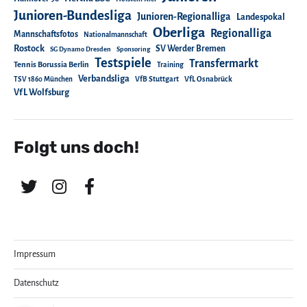
Junioren-Bundesliga
Junioren-Regionalliga
Landespokal
Oberliga
Regionalliga
Mannschaftsfotos
Nationalmannschaft
Rostock
SV Werder Bremen
SG Dynamo Dresden
Sponsoring
Testspiele
Transfermarkt
Tennis Borussia Berlin
Training
Verbandsliga
TSV 1860 München
VfB Stuttgart
VfL Osnabrück
VfL Wolfsburg
Folgt uns doch!
Impressum
Datenschutz