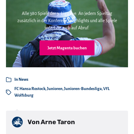
Alle 380 Spiele der 3. Liga live. An jedem Spieltag
zusätzlich in der Konferenz. Highlights und alle Spiele
jederzeit auch auf Abruf.
Jetzt Magenta buchen
In
News
FC Hansa Rostock
,
Junioren
,
Junioren-Bundesliga
,
VfL
Wolfsburg
Von
Arne Taron