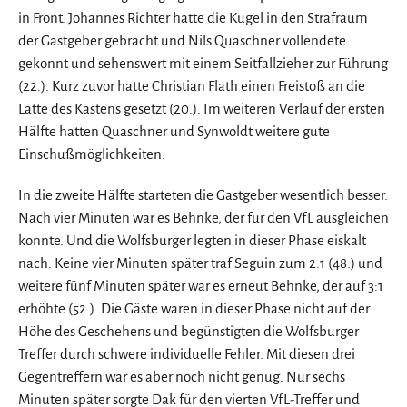
in Front. Johannes Richter hatte die Kugel in den Strafraum
der Gastgeber gebracht und Nils Quaschner vollendete
gekonnt und sehenswert mit einem Seitfallzieher zur Führung
(22.). Kurz zuvor hatte Christian Flath einen Freistoß an die
Latte des Kastens gesetzt (20.). Im weiteren Verlauf der ersten
Hälfte hatten Quaschner und Synwoldt weitere gute
Einschußmöglichkeiten.
In die zweite Hälfte starteten die Gastgeber wesentlich besser.
Nach vier Minuten war es Behnke, der für den VfL ausgleichen
konnte. Und die Wolfsburger legten in dieser Phase eiskalt
nach. Keine vier Minuten später traf Seguin zum 2:1 (48.) und
weitere fünf Minuten später war es erneut Behnke, der auf 3:1
erhöhte (52.). Die Gäste waren in dieser Phase nicht auf der
Höhe des Geschehens und begünstigten die Wolfsburger
Treffer durch schwere individuelle Fehler. Mit diesen drei
Gegentreffern war es aber noch nicht genug. Nur sechs
Minuten später sorgte Dak für den vierten VfL-Treffer und