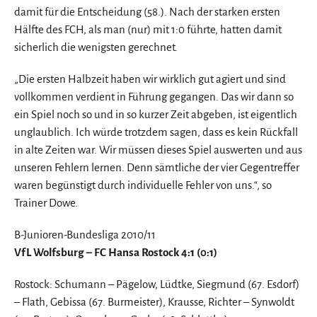
damit für die Entscheidung (58.). Nach der starken ersten
Hälfte des FCH, als man (nur) mit 1:0 führte, hatten damit
sicherlich die wenigsten gerechnet.
„Die ersten Halbzeit haben wir wirklich gut agiert und sind
vollkommen verdient in Führung gegangen. Das wir dann so
ein Spiel noch so und in so kurzer Zeit abgeben, ist eigentlich
unglaublich. Ich würde trotzdem sagen, dass es kein Rückfall
in alte Zeiten war. Wir müssen dieses Spiel auswerten und aus
unseren Fehlern lernen. Denn sämtliche der vier Gegentreffer
waren begünstigt durch individuelle Fehler von uns.“, so
Trainer Dowe.
B-Junioren-Bundesliga 2010/11
VfL Wolfsburg – FC Hansa Rostock 4:1 (0:1)
Rostock: Schumann – Pägelow, Lüdtke, Siegmund (67. Esdorf)
– Flath, Gebissa (67. Burmeister), Krausse, Richter – Synwoldt