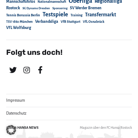
Oberliga
Regionalliga
Mannschaftsfotos
Nationalmannschaft
Rostock
SV Werder Bremen
SG Dynamo Dresden
Sponsoring
Testspiele
Transfermarkt
Tennis Borussia Berlin
Training
Verbandsliga
TSV 1860 München
VfB Stuttgart
VfL Osnabrück
VfL Wolfsburg
Folgt uns doch!
Impressum
Datenschutz
© 2026
HANSA NEWS
Magazin über den FC Hansa Rostock