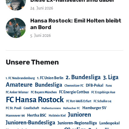
24. Juni 2026
Hansa Rostock: Emil Holten bleibt
an Bord
5. Juni 2026
Unsere Themen
2. Bundesliga
3. Liga
1. FC Union Berlin
1. FC Neubrandenburg
Amateure
Bundesliga
DFB-Pokal
Chemnitzer FC
Fans
FC Energie Cottbus
FC Anker Wismar
FC Bayern München
FC Erzgebirge Aue
FC Hansa Rostock
FC Rot-Weiß Erfurt
FC Schalke 04
Hamburger SV
FC St. Pauli
Gesellschaft
Hallenturniere
Hallescher FC
Junioren
Hertha BSC
Hannover 96
Holstein Kiel
Junioren-Bundesliga
Junioren-Regionalliga
Landespokal