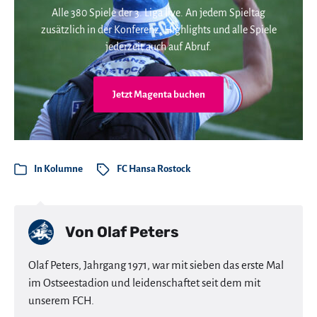
Alle 380 Spiele der 3. Liga live. An jedem Spieltag
zusätzlich in der Konferenz. Highlights und alle Spiele
jederzeit auch auf Abruf.
Jetzt Magenta buchen
In
Kolumne
FC Hansa Rostock
Von
Olaf Peters
Olaf Peters, Jahrgang 1971, war mit sieben das erste Mal
im Ostseestadion und leidenschaftet seit dem mit
unserem FCH.