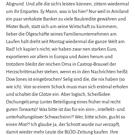
Abgrund. Und alle die sich’s leisten können, zittern wiedermal
um ihr Erspartes. Ey Mann, was is los hier? Nur weil in Amiland
ein paar verkokste Banker zu viele Baukredite gewähren und
Mister Bush, statt sich um seine Wirtschaft zu kümmern,
lieber die Ölgeschäfte seines Familienunternehmen am
Laufen hält dreht seit Montag wiedermal die ganze Welt am
Rad! Ich kapier’s nicht, wir haben zwar nen starken Euro,
exportieren vor allem in Europa und Asien herum und
trotzdem bleibt der reichen Oma in Castrop-Brauxel der
Herzschrittmacher stehen, wenn es in den Nachrichten heißt:
Dow Jones ist eingebrochen! Selig sind die, die nix haben (so
wie ich). Von so einem Schock muss man sich erstmal erholen
und schaltet die Glotze ein. Aber logisch, Scheißidee:
Dschungelcamp (unter Beteiligung eines früher mal recht
guten Torwarts)! Was bitte ist das für ein sinn-, intellekt- und
unterhaltungsloser Schwachsinn?! Wer, bitte schön, guckt so
einen Mist?! Ich glaube ja, der Schrott wurde nur verzapft,
damit wieder mehr Leute die BLÖD-Zeitung kaufen. Ihre