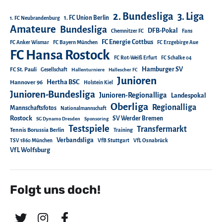
2. Bundesliga
3. Liga
1. FC Union Berlin
1. FC Neubrandenburg
Amateure
Bundesliga
DFB-Pokal
Chemnitzer FC
Fans
FC Energie Cottbus
FC Anker Wismar
FC Bayern München
FC Erzgebirge Aue
FC Hansa Rostock
FC Rot-Weiß Erfurt
FC Schalke 04
Hamburger SV
FC St. Pauli
Gesellschaft
Hallenturniere
Hallescher FC
Junioren
Hertha BSC
Hannover 96
Holstein Kiel
Junioren-Bundesliga
Junioren-Regionalliga
Landespokal
Oberliga
Regionalliga
Mannschaftsfotos
Nationalmannschaft
Rostock
SV Werder Bremen
SG Dynamo Dresden
Sponsoring
Testspiele
Transfermarkt
Tennis Borussia Berlin
Training
Verbandsliga
TSV 1860 München
VfB Stuttgart
VfL Osnabrück
VfL Wolfsburg
Folgt uns doch!