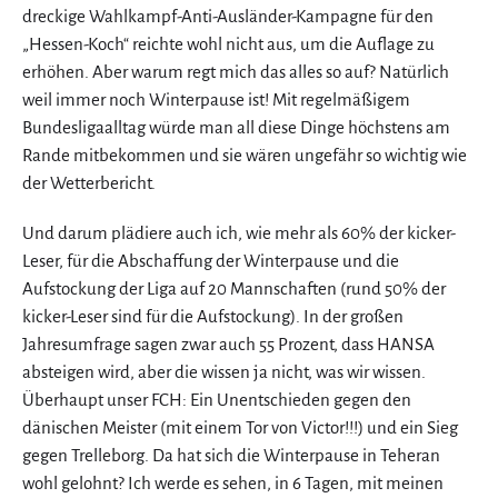
dreckige Wahlkampf-Anti-Ausländer-Kampagne für den
„Hessen-Koch“ reichte wohl nicht aus, um die Auflage zu
erhöhen. Aber warum regt mich das alles so auf? Natürlich
weil immer noch Winterpause ist! Mit regelmäßigem
Bundesligaalltag würde man all diese Dinge höchstens am
Rande mitbekommen und sie wären ungefähr so wichtig wie
der Wetterbericht.
Und darum plädiere auch ich, wie mehr als 60% der kicker-
Leser, für die Abschaffung der Winterpause und die
Aufstockung der Liga auf 20 Mannschaften (rund 50% der
kicker-Leser sind für die Aufstockung). In der großen
Jahresumfrage sagen zwar auch 55 Prozent, dass HANSA
absteigen wird, aber die wissen ja nicht, was wir wissen.
Überhaupt unser FCH: Ein Unentschieden gegen den
dänischen Meister (mit einem Tor von Victor!!!) und ein Sieg
gegen Trelleborg. Da hat sich die Winterpause in Teheran
wohl gelohnt? Ich werde es sehen, in 6 Tagen, mit meinen