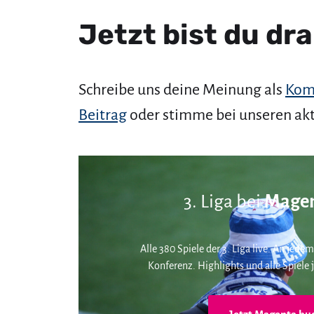
Jetzt bist du dra
Schreibe uns deine Meinung als
Kom
Beitrag
oder stimme bei unseren ak
3. Liga bei
Magen
Alle 380 Spiele der 3. Liga live. An jedem
Konferenz. Highlights und alle Spiele j