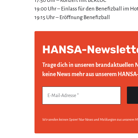
17:50 Uhr – Konzert mit BERLUC
19:00 Uhr – Einlass für den Benefizball im Hot
19:15 Uhr – Eröffnung Benefizball
HANSA-Newslett
Trage dich in unseren brandaktuellen 
keine News mehr aus unserem HANSA
Wir senden keinen Spam! Nur News und Meldungen aus unserem M