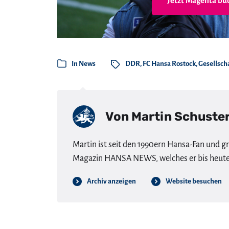
Jetzt Magenta bu
In
News
DDR
,
FC Hansa Rostock
,
Gesellsch
Von
Martin Schuste
Martin ist seit den 1990ern Hansa-Fan und g
Magazin HANSA NEWS, welches er bis heute 
Archiv anzeigen
Website besuchen