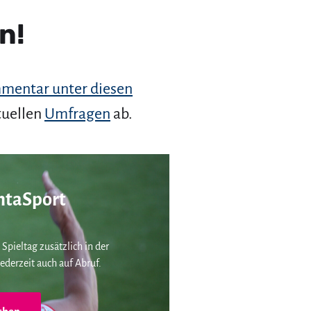
n!
mentar unter diesen
tuellen
Umfragen
ab.
taSport
 Spieltag zusätzlich in der
ederzeit auch auf Abruf.