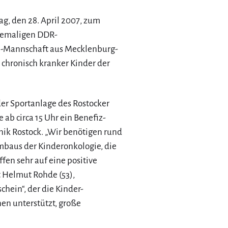
g, den 28. April 2007, zum
ehemaligen DDR-
i-Mannschaft aus Mecklenburg-
 chronisch kranker Kinder der
der Sportanlage des Rostocker
 ab circa 15 Uhr ein Benefiz-
nik Rostock. „Wir benötigen rund
mbaus der Kinderonkologie, die
ffen sehr auf eine positive
t Helmut Rohde (53),
hein“, der die Kinder-
nen unterstützt, große