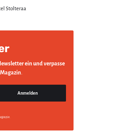
el Stolteraa
er
Newsletter ein und verpasse
-Magazin
.
agazin.