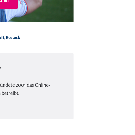
chen
aft
,
Rostock
r
ründete 2001 das Online-
betreibt.