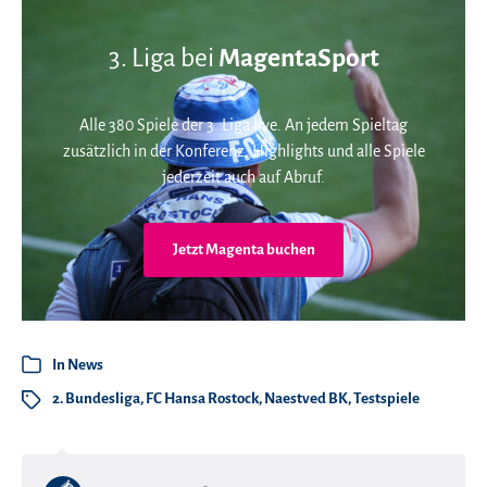
3. Liga bei
MagentaSport
Alle 380 Spiele der 3. Liga live. An jedem Spieltag
zusätzlich in der Konferenz. Highlights und alle Spiele
jederzeit auch auf Abruf.
Jetzt Magenta buchen
In
News
2. Bundesliga
,
FC Hansa Rostock
,
Naestved BK
,
Testspiele