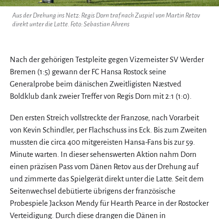
Aus der Drehung ins Netz: Regis Dorn traf nach Zuspiel von Martin Retov
direkt unter die Latte. Foto: Sebastian Ahrens
Nach der gehörigen Testpleite gegen Vizemeister SV Werder
Bremen (1:5) gewann der FC Hansa Rostock seine
Generalprobe beim dänischen Zweitligisten Næstved
Boldklub dank zweier Treffer von Regis Dorn mit 2:1 (1:0).
Den ersten Streich vollstreckte der Franzose, nach Vorarbeit
von Kevin Schindler, per Flachschuss ins Eck. Bis zum Zweiten
mussten die circa 400 mitgereisten Hansa-Fans bis zur 59.
Minute warten. In dieser sehenswerten Aktion nahm Dorn
einen präzisen Pass vom Dänen Retov aus der Drehung auf
und zimmerte das Spielgerät direkt unter die Latte. Seit dem
Seitenwechsel debütierte übrigens der französische
Probespiele Jackson Mendy für Hearth Pearce in der Rostocker
Verteidigung. Durch diese drangen die Dänen in