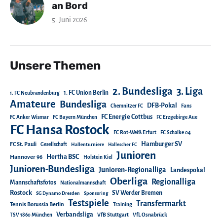
an Bord
5. Juni 2026
Unsere Themen
2. Bundesliga
3. Liga
1. FC Union Berlin
1. FC Neubrandenburg
Amateure
Bundesliga
DFB-Pokal
Chemnitzer FC
Fans
FC Energie Cottbus
FC Anker Wismar
FC Bayern München
FC Erzgebirge Aue
FC Hansa Rostock
FC Rot-Weiß Erfurt
FC Schalke 04
Hamburger SV
FC St. Pauli
Gesellschaft
Hallenturniere
Hallescher FC
Junioren
Hertha BSC
Hannover 96
Holstein Kiel
Junioren-Bundesliga
Junioren-Regionalliga
Landespokal
Oberliga
Regionalliga
Mannschaftsfotos
Nationalmannschaft
Rostock
SV Werder Bremen
SG Dynamo Dresden
Sponsoring
Testspiele
Transfermarkt
Tennis Borussia Berlin
Training
Verbandsliga
TSV 1860 München
VfB Stuttgart
VfL Osnabrück