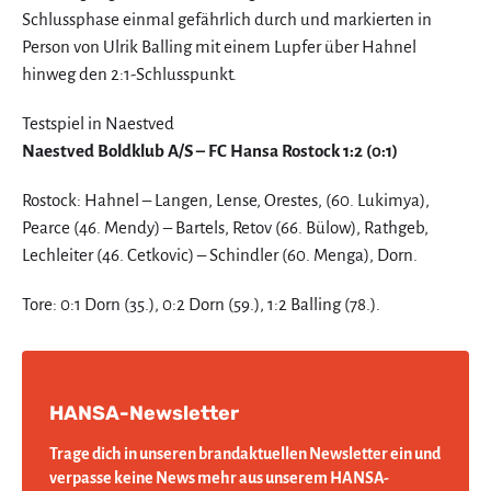
Schlussphase einmal gefährlich durch und markierten in
Person von Ulrik Balling mit einem Lupfer über Hahnel
hinweg den 2:1-Schlusspunkt.
Testspiel in Naestved
Naestved Boldklub A/S – FC Hansa Rostock 1:2 (0:1)
Rostock: Hahnel – Langen, Lense, Orestes, (60. Lukimya),
Pearce (46. Mendy) – Bartels, Retov (66. Bülow), Rathgeb,
Lechleiter (46. Cetkovic) – Schindler (60. Menga), Dorn.
Tore: 0:1 Dorn (35.), 0:2 Dorn (59.), 1:2 Balling (78.).
HANSA-Newsletter
Trage dich in unseren brandaktuellen Newsletter ein und
verpasse keine News mehr aus unserem HANSA-