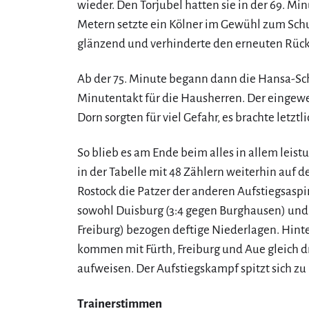
wieder. Den Torjubel hatten sie in der 69. Mi
Metern setzte ein Kölner im Gewühl zum Schus
glänzend und verhinderte den erneuten Rück
Ab der 75. Minute begann dann die Hansa-Sch
Minutentakt für die Hausherren. Der eingewe
Dorn sorgten für viel Gefahr, es brachte letztl
So blieb es am Ende beim alles in allem leist
in der Tabelle mit 48 Zählern weiterhin auf d
Rostock die Patzer der anderen Aufstiegsaspi
sowohl Duisburg (3:4 gegen Burghausen) und 
Freiburg) bezogen deftige Niederlagen. Hinte
kommen mit Fürth, Freiburg und Aue gleich dr
aufweisen. Der Aufstiegskampf spitzt sich zu i
Trainerstimmen