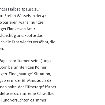
r der Halbzeitpause zur
rt Stefan Wessels in der 42.
 parieren, war er nur drei
iger Flanke von Amir
drichtig und köpfte das
ch die Fans wieder versöhnt, die
en.
Pagelsdorf kamen seine Jungs
 Dorn berannten den Kölner
gen. Eine „haarige“ Situation,
b es in der 61. Minute, als der
en holte, der Elfmeterpfiff aber
delte es sich um eine Schwalbe.
ei und versuchten es immer