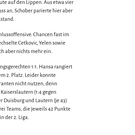
nute auf den Lippen. Aus etwa vier
s an, Schober parierte hier aber
stand.
lussoffensive. Chancen fast im
chselte Cetkovic, Yelen sowie
ich aber nichts mehr ein.
ungsgerechten 1:1. Hansa rangiert
em 2. Platz. Leider konnte
ranten nicht nutzen, denn
Kaiserslautern (1:4 gegen
r Duisburg und Lautern (je 43)
ei Teams, die jeweils 42 Punkte
n der 2. Liga.