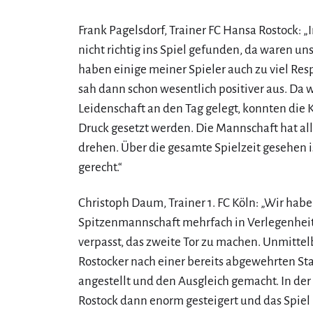
Frank Pagelsdorf, Trainer FC Hansa Rostock: „
nicht richtig ins Spiel gefunden, da waren uns
haben einige meiner Spieler auch zu viel Res
sah dann schon wesentlich positiver aus. Da 
Leidenschaft an den Tag gelegt, konnten die
Druck gesetzt werden. Die Mannschaft hat alle
drehen. Über die gesamte Spielzeit gesehen i
gerecht.“
Christoph Daum, Trainer 1. FC Köln: „Wir habe
Spitzenmannschaft mehrfach in Verlegenheit 
verpasst, das zweite Tor zu machen. Unmittel
Rostocker nach einer bereits abgewehrten St
angestellt und den Ausgleich gemacht. In der
Rostock dann enorm gesteigert und das Spiel