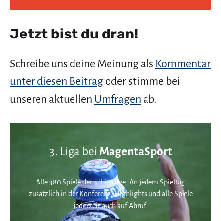
Jetzt bist du dran!
Schreibe uns deine Meinung als
Kommentar
unter diesen Beitrag
oder stimme bei
unseren aktuellen
Umfragen
ab.
3. Liga bei
MagentaSport
Alle 380 Spiele der 3. Liga live. An jedem Spieltag
zusätzlich in der Konferenz. Highlights und alle Spiele
jederzeit auch auf Abruf.