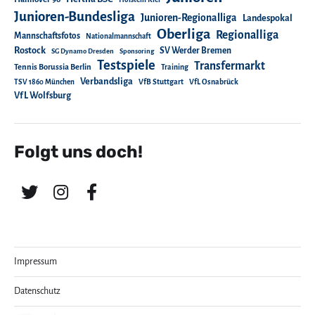
Junioren-Bundesliga
Junioren-Regionalliga
Landespokal
Oberliga
Regionalliga
Mannschaftsfotos
Nationalmannschaft
Rostock
SV Werder Bremen
SG Dynamo Dresden
Sponsoring
Testspiele
Transfermarkt
Tennis Borussia Berlin
Training
Verbandsliga
TSV 1860 München
VfB Stuttgart
VfL Osnabrück
VfL Wolfsburg
Folgt uns doch!
Impressum
Datenschutz