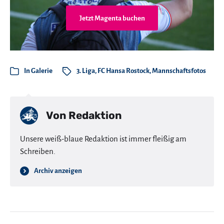
Jetzt Magenta buchen
In
Galerie
3. Liga
,
FC Hansa Rostock
,
Mannschaftsfotos
Von
Redaktion
Unsere weiß-blaue Redaktion ist immer fleißig am
Schreiben.
Archiv anzeigen