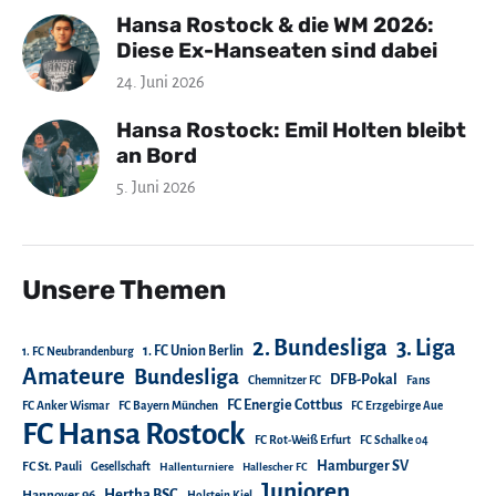
Hansa Rostock & die WM 2026:
Diese Ex-Hanseaten sind dabei
24. Juni 2026
Hansa Rostock: Emil Holten bleibt
an Bord
5. Juni 2026
Unsere Themen
2. Bundesliga
3. Liga
1. FC Union Berlin
1. FC Neubrandenburg
Amateure
Bundesliga
DFB-Pokal
Chemnitzer FC
Fans
FC Energie Cottbus
FC Anker Wismar
FC Bayern München
FC Erzgebirge Aue
FC Hansa Rostock
FC Rot-Weiß Erfurt
FC Schalke 04
Hamburger SV
FC St. Pauli
Gesellschaft
Hallenturniere
Hallescher FC
Junioren
Hertha BSC
Hannover 96
Holstein Kiel