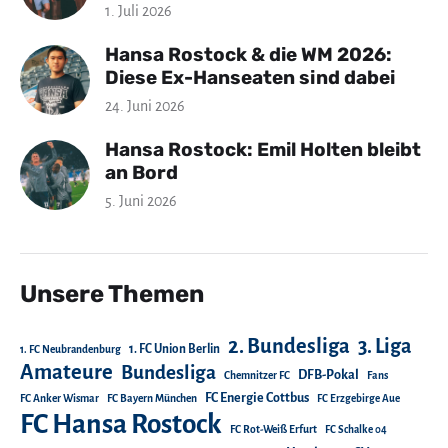
1. Juli 2026
Hansa Rostock & die WM 2026:
Diese Ex-Hanseaten sind dabei
24. Juni 2026
Hansa Rostock: Emil Holten bleibt
an Bord
5. Juni 2026
Unsere Themen
2. Bundesliga
3. Liga
1. FC Union Berlin
1. FC Neubrandenburg
Amateure
Bundesliga
DFB-Pokal
Chemnitzer FC
Fans
FC Energie Cottbus
FC Anker Wismar
FC Bayern München
FC Erzgebirge Aue
FC Hansa Rostock
FC Rot-Weiß Erfurt
FC Schalke 04