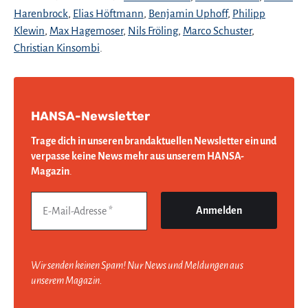
Harenbrock
,
Elias Höftmann
,
Benjamin Uphoff
,
Philipp
Klewin
,
Max Hagemoser
,
Nils Fröling
,
Marco Schuster
,
Christian Kinsombi
.
HANSA-Newsletter
Trage dich in unseren brandaktuellen Newsletter ein und
verpasse keine News mehr aus unserem HANSA-
Magazin
.
Wir senden keinen Spam! Nur News und Meldungen aus
unserem Magazin.