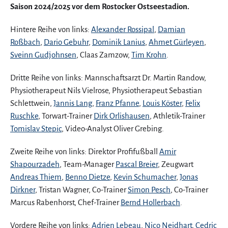
Saison 2024/2025 vor dem Rostocker Ostseestadion.
Hintere Reihe von links:
Alexander Rossipal
,
Damian
Roßbach
,
Dario Gebuhr
,
Dominik Lanius
,
Ahmet Gürleyen
,
Sveinn Gudjohnsen
, Claas Zamzow,
Tim Krohn
.
Dritte Reihe von links: Mannschaftsarzt Dr. Martin Randow,
Physiotherapeut Nils Vielrose, Physiotherapeut Sebastian
Schlettwein,
Jannis Lang
,
Franz Pfanne
,
Louis Köster
,
Felix
Ruschke
, Torwart-Trainer
Dirk Orlishausen
, Athletik-Trainer
Tomislav Stepic
, Video-Analyst Oliver Grebing.
Zweite Reihe von links: Direktor Profifußball
Amir
Shapourzadeh
, Team-Manager
Pascal Breier
, Zeugwart
Andreas Thiem
,
Benno Dietze
,
Kevin Schumacher
,
Jonas
Dirkner
, Tristan Wagner, Co-Trainer
Simon Pesch
, Co-Trainer
Marcus Rabenhorst, Chef-Trainer
Bernd Hollerbach
.
Vordere Reihe von links:
Adrien Lebeau
,
Nico Neidhart
,
Cedric