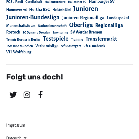
Hamburger SV
FC St. Pauli
Gesellschaft
Hallenturniere
Hallescher FC
Junioren
Hertha BSC
Hannover 96
Holstein Kiel
Junioren-Bundesliga
Junioren-Regionalliga
Landespokal
Oberliga
Regionalliga
Mannschaftsfotos
Nationalmannschaft
Rostock
SV Werder Bremen
SG Dynamo Dresden
Sponsoring
Testspiele
Transfermarkt
Tennis Borussia Berlin
Training
Verbandsliga
TSV 1860 München
VfB Stuttgart
VfL Osnabrück
VfL Wolfsburg
Folgt uns doch!
Impressum
Datenschutz