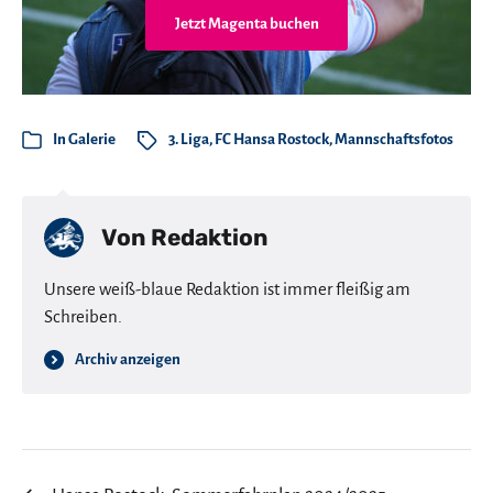
Jetzt Magenta buchen
In
Galerie
3. Liga
,
FC Hansa Rostock
,
Mannschaftsfotos
Von
Redaktion
Unsere weiß-blaue Redaktion ist immer fleißig am
Schreiben.
Archiv anzeigen