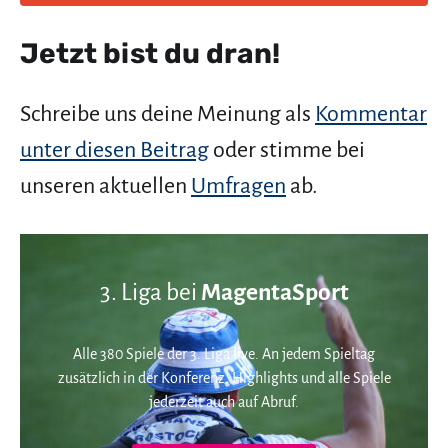
Jetzt bist du dran!
Schreibe uns deine Meinung als
Kommentar
unter diesen Beitrag
oder stimme bei
unseren aktuellen
Umfragen
ab.
3. Liga bei
MagentaSport
Alle 380 Spiele der 3. Liga live. An jedem Spieltag
zusätzlich in der Konferenz. Highlights und alle Spiele
jederzeit auch auf Abruf.