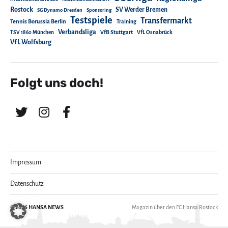
Rostock
SV Werder Bremen
SG Dynamo Dresden
Sponsoring
Testspiele
Transfermarkt
Tennis Borussia Berlin
Training
Verbandsliga
TSV 1860 München
VfB Stuttgart
VfL Osnabrück
VfL Wolfsburg
Folgt uns doch!
Impressum
Datenschutz
© 2026
HANSA NEWS
Magazin über den FC Hansa Rostock