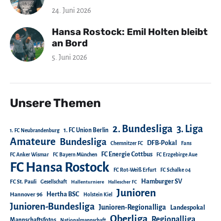
24. Juni 2026
Hansa Rostock: Emil Holten bleibt
an Bord
5. Juni 2026
Unsere Themen
2. Bundesliga
3. Liga
1. FC Union Berlin
1. FC Neubrandenburg
Amateure
Bundesliga
DFB-Pokal
Chemnitzer FC
Fans
FC Energie Cottbus
FC Anker Wismar
FC Bayern München
FC Erzgebirge Aue
FC Hansa Rostock
FC Rot-Weiß Erfurt
FC Schalke 04
Hamburger SV
FC St. Pauli
Gesellschaft
Hallenturniere
Hallescher FC
Junioren
Hertha BSC
Hannover 96
Holstein Kiel
Junioren-Bundesliga
Junioren-Regionalliga
Landespokal
Oberliga
Regionalliga
Mannschaftsfotos
Nationalmannschaft