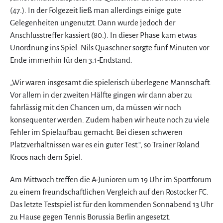
(47.). In der Folgezeit ließ man allerdings einige gute
Gelegenheiten ungenutzt. Dann wurde jedoch der
Anschlusstreffer kassiert (80.). In dieser Phase kam etwas
Unordnung ins Spiel. Nils Quaschner sorgte fünf Minuten vor
Ende immerhin für den 3:1-Endstand.
„Wir waren insgesamt die spielerisch überlegene Mannschaft.
Vor allem in der zweiten Hälfte gingen wir dann aber zu
fahrlässig mit den Chancen um, da müssen wir noch
konsequenter werden. Zudem haben wir heute noch zu viele
Fehler im Spielaufbau gemacht. Bei diesen schweren
Platzverhältnissen war es ein guter Test.“, so Trainer Roland
Kroos nach dem Spiel.
Am Mittwoch treffen die A-Junioren um 19 Uhr im Sportforum
zu einem freundschaftlichen Vergleich auf den Rostocker FC.
Das letzte Testspiel ist für den kommenden Sonnabend 13 Uhr
zu Hause gegen Tennis Borussia Berlin angesetzt.