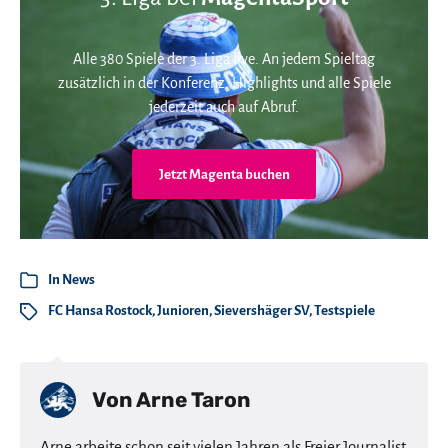
Alle 380 Spiele der 3. Liga live. An jedem Spieltag
zusätzlich in der Konferenz. Highlights und alle Spiele
jederzeit auch auf Abruf.
Jetzt Magenta buchen
In
News
FC Hansa Rostock
,
Junioren
,
Sievershäger SV
,
Testspiele
Von
Arne Taron
Arne arbeite schon seit vielen Jahren als Freier Journalist