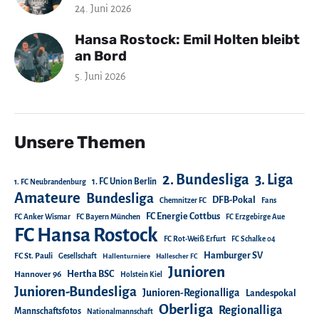
24. Juni 2026
Hansa Rostock: Emil Holten bleibt
an Bord
5. Juni 2026
Unsere Themen
2. Bundesliga
3. Liga
1. FC Union Berlin
1. FC Neubrandenburg
Amateure
Bundesliga
DFB-Pokal
Chemnitzer FC
Fans
FC Energie Cottbus
FC Anker Wismar
FC Bayern München
FC Erzgebirge Aue
FC Hansa Rostock
FC Rot-Weiß Erfurt
FC Schalke 04
Hamburger SV
FC St. Pauli
Gesellschaft
Hallenturniere
Hallescher FC
Junioren
Hertha BSC
Hannover 96
Holstein Kiel
Junioren-Bundesliga
Junioren-Regionalliga
Landespokal
Oberliga
Regionalliga
Mannschaftsfotos
Nationalmannschaft