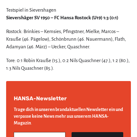
Testspiel in Sievershagen
Sievershäger SV 1950 – FC Hansa Rostock (U19) 1:3 (0:1)
Rostock: Brinkies – Kemsies, Pfingstner, Mielke, Marcos –
Krauße (46. Pägelow), Schönbrunn (46. Nauermann), Flath,
Adamyan (46. März) – Uecker, Quaschner.
Tore: 0:1 Robin Krauße (15.), 0:2 Nils Quaschner (47.), 1:2 (80.),
1:3 Nils Quaschner (85.).
HANSA-Newsletter
Trage dich in unseren brandaktuellen Newsletter ein und
verpasse keine News mehr aus unserem HANSA-
Magazin
.