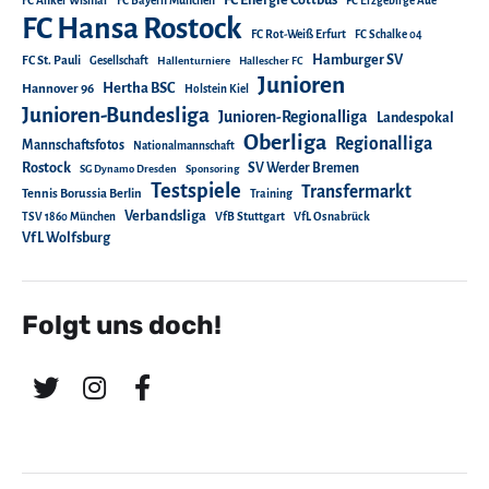
FC Energie Cottbus
FC Anker Wismar
FC Bayern München
FC Erzgebirge Aue
FC Hansa Rostock
FC Rot-Weiß Erfurt
FC Schalke 04
Hamburger SV
FC St. Pauli
Gesellschaft
Hallenturniere
Hallescher FC
Junioren
Hertha BSC
Hannover 96
Holstein Kiel
Junioren-Bundesliga
Junioren-Regionalliga
Landespokal
Oberliga
Regionalliga
Mannschaftsfotos
Nationalmannschaft
Rostock
SV Werder Bremen
SG Dynamo Dresden
Sponsoring
Testspiele
Transfermarkt
Tennis Borussia Berlin
Training
Verbandsliga
TSV 1860 München
VfB Stuttgart
VfL Osnabrück
VfL Wolfsburg
Folgt uns doch!