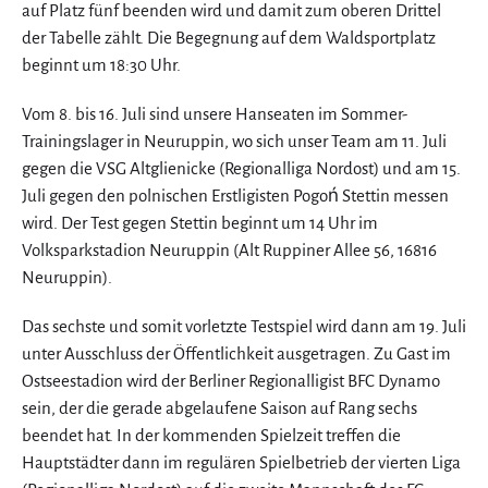
auf Platz fünf beenden wird und damit zum oberen Drittel
der Tabelle zählt. Die Begegnung auf dem Waldsportplatz
beginnt um 18:30 Uhr.
Vom 8. bis 16. Juli sind unsere Hanseaten im Sommer-
Trainingslager in Neuruppin, wo sich unser Team am 11. Juli
gegen die VSG Altglienicke (Regionalliga Nordost) und am 15.
Juli gegen den polnischen Erstligisten Pogoń Stettin messen
wird. Der Test gegen Stettin beginnt um 14 Uhr im
Volksparkstadion Neuruppin (Alt Ruppiner Allee 56, 16816
Neuruppin).
Das sechste und somit vorletzte Testspiel wird dann am 19. Juli
unter Ausschluss der Öffentlichkeit ausgetragen. Zu Gast im
Ostseestadion wird der Berliner Regionalligist BFC Dynamo
sein, der die gerade abgelaufene Saison auf Rang sechs
beendet hat. In der kommenden Spielzeit treffen die
Hauptstädter dann im regulären Spielbetrieb der vierten Liga