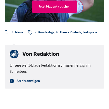
Jetzt Magenta buchen
In
News
2. Bundesliga
,
FC Hansa Rostock
,
Testspiele
Von
Redaktion
Unsere weiß-blaue Redaktion ist immer fleißig am
Schreiben.
Archiv anzeigen