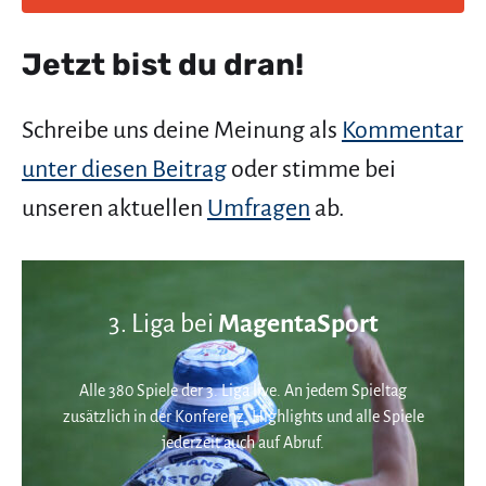
Jetzt bist du dran!
Schreibe uns deine Meinung als
Kommentar
unter diesen Beitrag
oder stimme bei
unseren aktuellen
Umfragen
ab.
3. Liga bei
MagentaSport
Alle 380 Spiele der 3. Liga live. An jedem Spieltag
zusätzlich in der Konferenz. Highlights und alle Spiele
jederzeit auch auf Abruf.