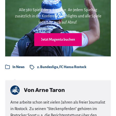
Alle 380 Spiele der 3. Liga live. An jedem Spieltag
zusätzlich in der Konferenz. Highlights und alle Spiele
jederzeit auch auf Abruf.
Jetzt Magenta buchen
In
News
2. Bundesliga
,
FC Hansa Rostock
Von
Arne Taron
Arne arbeite schon seit vielen Jahren als Freier Journalist
in Rostock. Zu seinen "Steckenpferden" gehören im
Rostocker Sport u.a. die Berichterstattung über den