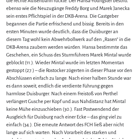
die rechte Außenbahn rückte. Der Hansa-Youngster bestritt
ebenso wie die Neuzugänge Freddy Borg und Marek Janecka
sein erstes Pflichtspiel in der DKB-Arena. Die Gastgeber
begannen die Partie erfrischend und bissig. Bereits in den
ersten Minuten wurde deutlich, dass die Duisburger an
diesem Tag wohl kein Abwehrbollwerk auf den „Rasen“ in die
DKB-Arena zaubern werden würden. Hansa bestimmte das
Geschehen, ein Schuss des Sturmführers Marek Mintal wurde
geblockt (11.). Wieder Mintal wurde im letzten Momentan
gestoppt (27.) – die Rostocker zögerten in dieser Phase vor den
Abschlüssen einfach zu lange. Nach einer halben Stunde war
es dann soweit, endlich die verdiente Führung gegen
harmlose Duisburger. Nach einem Freistoß von Perthel
verlängert Gusche per Kopf und aus Nahdistanz hat Mintal
keine Mühe einzuschieben (30.). Fast Postwendend der
Ausgleich für Duisburg nach einer Ecke – das ging viel zu
einfach (34.). Die erneute Antwort des FCH ließ aber nicht
lange auf sich warten. Nach Vorarbeit des starken und