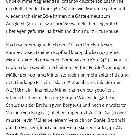
unbekümmert agierenden Jordanov drückte Tobias Jänicke
den Ball über die Linie (36.). Wieder vier Minuten später und
wieder nach einer Ecke kamen die Gäste erneut zum
Ausgleich (40.) – es war zum Verzweifeln. Eine eigentlich
überlegen geführte Halbzeit und dann nur 2:2 zur Pause.
Nach Wiederbeginn blieb der FCH am Drücker. Kevin
Pannewitz setzte einen Kopfball knapp drüber (47.), eine
Minute später dann wieder Pannewitz per Kopf (48.). Dann ist
es aber doch soweit – nach einem Perthel-Freistoß verlängert
Müller per Kopf und Mintal steht einmal mehr goldrichtig und
netzt ins lange Eck ein – Klasse Aktion des Instinktstürmers
(52.)! Um ein Haar hätte Mintal dann erneut getroffen,
scheiterte aber an Duisburg-Keeper Wiedwald (58.). Ein
Schuss aus der Drehung von Borg (65.) und noch ein weiterer
Versuch von Borg (73.) blieben ungenutzt. Auf der Gegenseite
musste Kevin Müller bei einem Versuch von Daniel Brosinski
auf der Hut sein, klärt aber im Herauslaufen stark (74.). Als