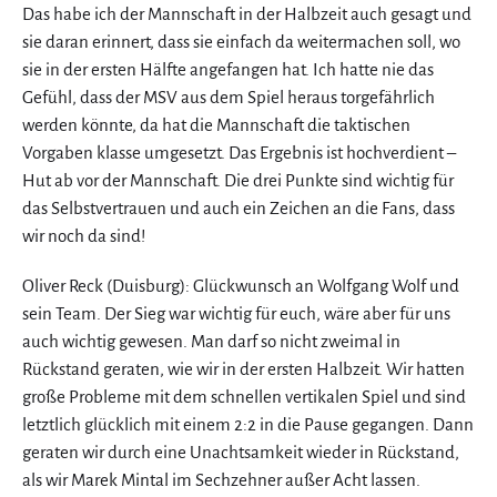
Das habe ich der Mannschaft in der Halbzeit auch gesagt und
sie daran erinnert, dass sie einfach da weitermachen soll, wo
sie in der ersten Hälfte angefangen hat. Ich hatte nie das
Gefühl, dass der MSV aus dem Spiel heraus torgefährlich
werden könnte, da hat die Mannschaft die taktischen
Vorgaben klasse umgesetzt. Das Ergebnis ist hochverdient –
Hut ab vor der Mannschaft. Die drei Punkte sind wichtig für
das Selbstvertrauen und auch ein Zeichen an die Fans, dass
wir noch da sind!
Oliver Reck (Duisburg): Glückwunsch an Wolfgang Wolf und
sein Team. Der Sieg war wichtig für euch, wäre aber für uns
auch wichtig gewesen. Man darf so nicht zweimal in
Rückstand geraten, wie wir in der ersten Halbzeit. Wir hatten
große Probleme mit dem schnellen vertikalen Spiel und sind
letztlich glücklich mit einem 2:2 in die Pause gegangen. Dann
geraten wir durch eine Unachtsamkeit wieder in Rückstand,
als wir Marek Mintal im Sechzehner außer Acht lassen.