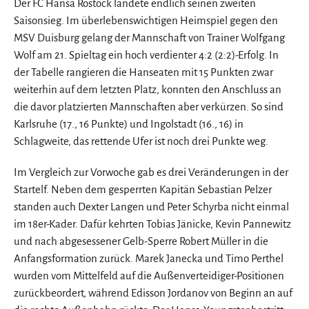
Der FC Hansa Rostock landete endlich seinen zweiten
Saisonsieg. Im überlebenswichtigen Heimspiel gegen den
MSV Duisburg gelang der Mannschaft von Trainer Wolfgang
Wolf am 21. Spieltag ein hoch verdienter 4:2 (2:2)-Erfolg. In
der Tabelle rangieren die Hanseaten mit 15 Punkten zwar
weiterhin auf dem letzten Platz, konnten den Anschluss an
die davor platzierten Mannschaften aber verkürzen. So sind
Karlsruhe (17., 16 Punkte) und Ingolstadt (16., 16) in
Schlagweite, das rettende Ufer ist noch drei Punkte weg.
Im Vergleich zur Vorwoche gab es drei Veränderungen in der
Startelf. Neben dem gesperrten Kapitän Sebastian Pelzer
standen auch Dexter Langen und Peter Schyrba nicht einmal
im 18er-Kader. Dafür kehrten Tobias Jänicke, Kevin Pannewitz
und nach abgesessener Gelb-Sperre Robert Müller in die
Anfangsformation zurück. Marek Janecka und Timo Perthel
wurden vom Mittelfeld auf die Außenverteidiger-Positionen
zurückbeordert, während Edisson Jordanov von Beginn an auf