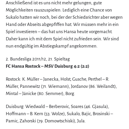
Anschließend ist es uns nicht mehr gelungen, gute
Möglichkeiten rauszuspielen. Lediglich eine Chance von
Sukalo hatten wir noch, bei der der Schiedsrichter aber wegen
Hand oder Abseits abgepfiffen hat. Wir müssen mehr in ein
Spiel investieren – das hat uns Hansa heute vorgemacht.
Daher kann ich mit dem Spiel nicht zufrieden sein. Wir sind
nun endgültig im Abstiegskampf angekommen.
2. Bundesliga 2011/12, 21. Spieltag
FC Hansa Rostock – MSV Duisburg 4:2 (2:2)
Rostock: K. Müller – Janecka, Holst, Gusche, Perthel – R.
Müller, Pannewitz (71. Wiemann), Jordanov (86. Weilandt),
Mintal – Jänicke (80. Semmer), Borg.
Duisburg: Wiedwald – Berberovic, Soares (46. Gjasula),
Hoffmann – B. Kern (53. Wolze), Sukalo, Bajic, Brosinski –
Pamic, Zahorski (79. Domowtschiski), Jula.