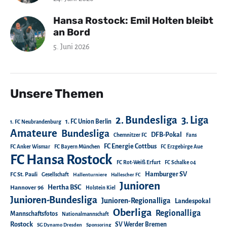
Hansa Rostock: Emil Holten bleibt
an Bord
5. Juni 2026
Unsere Themen
2. Bundesliga
3. Liga
1. FC Union Berlin
1. FC Neubrandenburg
Amateure
Bundesliga
DFB-Pokal
Chemnitzer FC
Fans
FC Energie Cottbus
FC Anker Wismar
FC Bayern München
FC Erzgebirge Aue
FC Hansa Rostock
FC Rot-Weiß Erfurt
FC Schalke 04
Hamburger SV
FC St. Pauli
Gesellschaft
Hallenturniere
Hallescher FC
Junioren
Hertha BSC
Hannover 96
Holstein Kiel
Junioren-Bundesliga
Junioren-Regionalliga
Landespokal
Oberliga
Regionalliga
Mannschaftsfotos
Nationalmannschaft
Rostock
SV Werder Bremen
SG Dynamo Dresden
Sponsoring