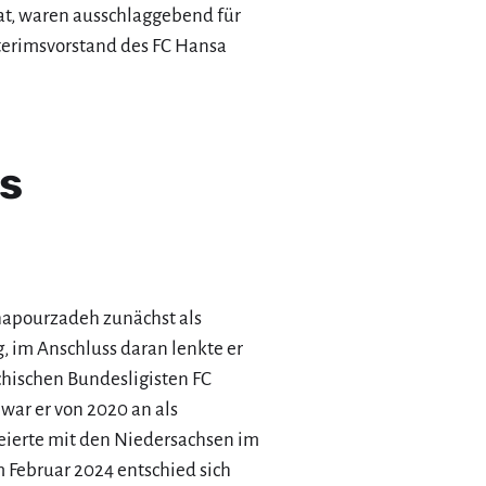
at, waren ausschlaggebend für
nterimsvorstand des FC Hansa
s
Shapourzadeh zunächst als
g, im Anschluss daran lenkte er
ichischen Bundesligisten FC
war er von 2020 an als
feierte mit den Niedersachsen im
m Februar 2024 entschied sich