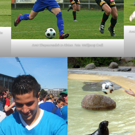
Amir
to:
Amir Shapourzadeh in Aktion. Foto: Wolfgang Groß