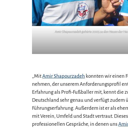
Amir Shapourzadeh gehörte 2005 zu den Neuen der Hansa
„Mit
Amir Shapourzadeh
konnten wir einen 
nehmen, der unserem Anforderungsprofil entsp
Erfahrung als Profi-Fußballer mit, kennt die z
Deutschland sehr genau und verfügt zudem üb
Führungserfahrung. Außerdem ist er als ehem
mit Verein, Umfeld und Stadt vertraut. Diese
professionellen Gespräche, in denen uns
Ami