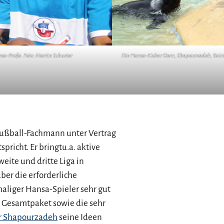
-Profis. Foto: Martin Schuster
Die Hansa-Kicker Dorn, Shapourzadeh, Beinli
Fußball-Fachmann unter Vertrag
richt. Er bringtu.a. aktive
weite und dritte Liga in
er die erforderliche
aliger Hansa-Spieler sehr gut
s Gesamtpaket sowie die sehr
r Shapourzadeh
seine Ideen