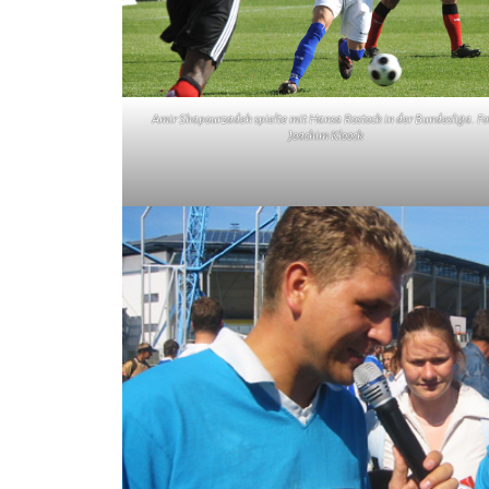
Amir Shapourzadeh spielte mit Hansa Rostock in der Bundesliga. Fo
Joachim Kloock