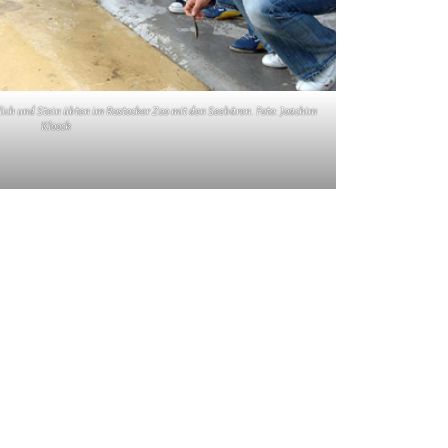
ch und Stein übten im Rostocker Zoo mit den Seebären. Foto: Joachim
Kloock