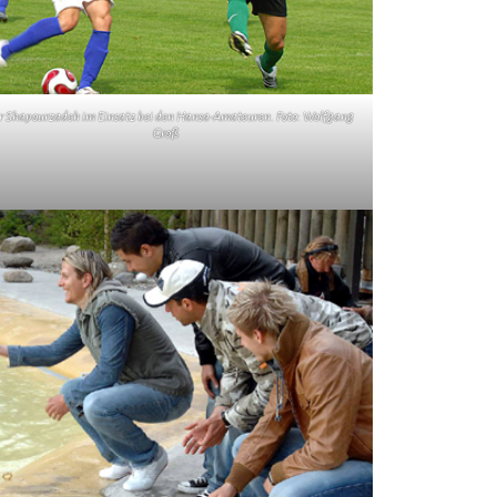
 Shapourzadeh im Einsatz bei den Hansa-Amateuren. Foto: Wolfgang
Groß