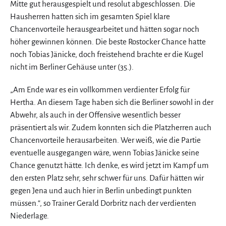
Mitte gut herausgespielt und resolut abgeschlossen. Die
Hausherren hatten sich im gesamten Spiel klare
Chancenvorteile herausgearbeitet und hätten sogar noch
höher gewinnen können. Die beste Rostocker Chance hatte
noch Tobias Jänicke, doch freistehend brachte er die Kugel
nicht im Berliner Gehäuse unter (35.).
„Am Ende war es ein vollkommen verdienter Erfolg für
Hertha. An diesem Tage haben sich die Berliner sowohl in der
Abwehr, als auch in der Offensive wesentlich besser
präsentiert als wir. Zudem konnten sich die Platzherren auch
Chancenvorteile herausarbeiten. Wer weiß, wie die Partie
eventuelle ausgegangen wäre, wenn Tobias Jänicke seine
Chance genutzt hätte. Ich denke, es wird jetzt im Kampf um
den ersten Platz sehr, sehr schwer für uns. Dafür hätten wir
gegen Jena und auch hier in Berlin unbedingt punkten
müssen.“, so Trainer Gerald Dorbritz nach der verdienten
Niederlage.