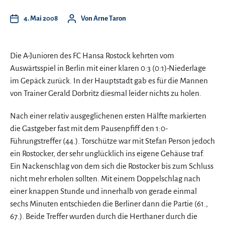
4. Mai 2008
Von
Arne Taron
Die A-Junioren des FC Hansa Rostock kehrten vom
Auswärtsspiel in Berlin mit einer klaren 0:3 (0:1)-Niederlage
im Gepäck zurück. In der Hauptstadt gab es für die Mannen
von Trainer Gerald Dorbritz diesmal leider nichts zu holen.
Nach einer relativ ausgeglichenen ersten Hälfte markierten
die Gastgeber fast mit dem Pausenpfiff den 1:0-
Führungstreffer (44.). Torschütze war mit Stefan Person jedoch
ein Rostocker, der sehr unglücklich ins eigene Gehäuse traf.
Ein Nackenschlag von dem sich die Rostocker bis zum Schluss
nicht mehr erholen sollten. Mit einem Doppelschlag nach
einer knappen Stunde und innerhalb von gerade einmal
sechs Minuten entschieden die Berliner dann die Partie (61.,
67.). Beide Treffer wurden durch die Herthaner durch die