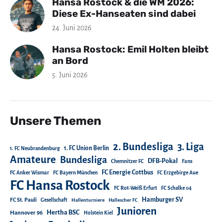
Hansa Rostock & die WM 2026:
Diese Ex-Hanseaten sind dabei
24. Juni 2026
Hansa Rostock: Emil Holten bleibt
an Bord
5. Juni 2026
Unsere Themen
2. Bundesliga
3. Liga
1. FC Union Berlin
1. FC Neubrandenburg
Amateure
Bundesliga
DFB-Pokal
Chemnitzer FC
Fans
FC Energie Cottbus
FC Anker Wismar
FC Bayern München
FC Erzgebirge Aue
FC Hansa Rostock
FC Rot-Weiß Erfurt
FC Schalke 04
Hamburger SV
FC St. Pauli
Gesellschaft
Hallenturniere
Hallescher FC
Junioren
Hertha BSC
Hannover 96
Holstein Kiel