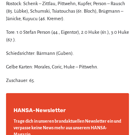
Rostock: Schenk – Zittlau, Pittwehn, Kupfer, Person – Rausch
(85. Lübke), Schumski, Tsiatouchas (61. Bloch), Brügmann –
Jänicke, Kuyucu (46. Kremer).
Tore: 1:0 Stefan Person (44., Eigentor), 2:0 Huke (61.), 3:0 Huke
(67.).
Schiedsrichter: Bärmann (Guben).
Gelbe Karten: Morales, Coric, Huke – Pittwehn.
Zuschauer: 65.
HANSA-Newsletter
Trage dich in unseren brandaktuellen Newsletter ein und
verpasse keine News mehr aus unserem HANSA-
Magazin
.