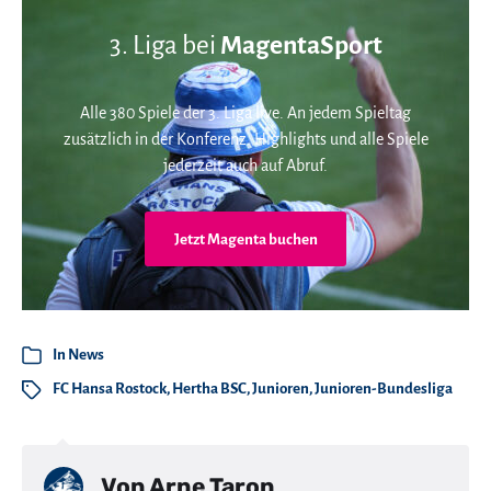
3. Liga bei
MagentaSport
Alle 380 Spiele der 3. Liga live. An jedem Spieltag
zusätzlich in der Konferenz. Highlights und alle Spiele
jederzeit auch auf Abruf.
Jetzt Magenta buchen
In
News
FC Hansa Rostock
,
Hertha BSC
,
Junioren
,
Junioren-Bundesliga
Von
Arne Taron