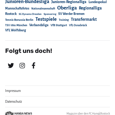
Junioren-Bundesliga
Junioren-Regionalliga
Landespokal
Oberliga
Regionalliga
Mannschaftsfotos
Nationalmannschaft
Rostock
SV Werder Bremen
SG Dynamo Dresden
Sponsoring
Testspiele
Transfermarkt
Tennis Borussia Berlin
Training
Verbandsliga
TSV 1860 München
VfB Stuttgart
VfL Osnabrück
VfL Wolfsburg
Folgt uns doch!
Impressum
Datenschutz
© 2026
HANSA NEWS
Magazin über den FC Hansa Rostock