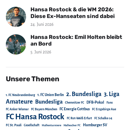
Hansa Rostock & die WM 2026:
Diese Ex-Hanseaten sind dabei
24. Juni 2026
Hansa Rostock: Emil Holten bleibt
an Bord
5. Juni 2026
Unsere Themen
2. Bundesliga
3. Liga
1. FC Union Berlin
1. FC Neubrandenburg
Amateure
Bundesliga
DFB-Pokal
Chemnitzer FC
Fans
FC Energie Cottbus
FC Anker Wismar
FC Bayern München
FC Erzgebirge Aue
FC Hansa Rostock
FC Rot-Weiß Erfurt
FC Schalke 04
Hamburger SV
FC St. Pauli
Gesellschaft
Hallenturniere
Hallescher FC