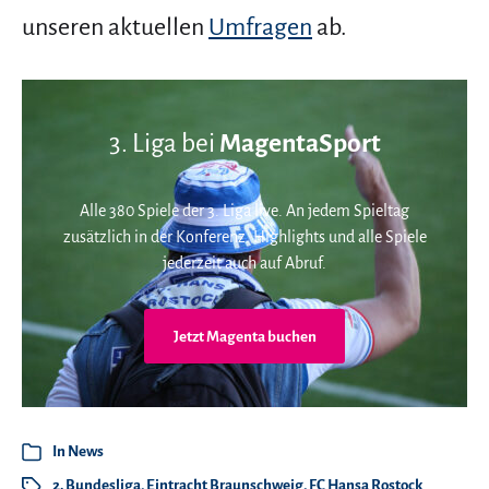
unseren aktuellen
Umfragen
ab.
3. Liga bei
MagentaSport
Alle 380 Spiele der 3. Liga live. An jedem Spieltag
zusätzlich in der Konferenz. Highlights und alle Spiele
jederzeit auch auf Abruf.
Jetzt Magenta buchen
In
News
2. Bundesliga
,
Eintracht Braunschweig
,
FC Hansa Rostock