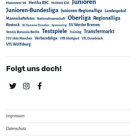
Junioren
Hertha BSC
Hannover 96
Holstein Kiel
Junioren-Bundesliga
Junioren-Regionalliga
Landespokal
Oberliga
Regionalliga
Mannschaftsfotos
Nationalmannschaft
Rostock
SV Werder Bremen
SG Dynamo Dresden
Sponsoring
Testspiele
Transfermarkt
Tennis Borussia Berlin
Training
Verbandsliga
TSV 1860 München
VfB Stuttgart
VfL Osnabrück
VfL Wolfsburg
Folgt uns doch!
Impressum
Datenschutz