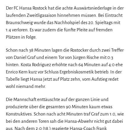
Der FC Hansa Rostock hat die achte Auswärtsniederlage in der
laufenden Zweitligasaison hinnehmen müssen. Bei Eintracht
Braunschweig wurde das Nachholspiel des 20. Spieltags mit
1:4 verloren. Es war zudem die fünfte Pleite auf fremden
Plätzen in Folge.
Schon nach 38 Minuten lagen die Rostocker durch zwei Treffer
von Daniel Graf und einem Tor von Jürgen Rische mit 0:3
hinten. Kosta Rodriguez erhöhte nach 64 Minuten auf 4:0 ehe
Enrico Kern kurz vor Schluss Ergebniskosmetik betrieb. In der
Tabelle liegt Hansa jetzt auf Platz zehn, vom Aufstieg redet
wohl niemand mehr.
Die Mannschaft enttäuschte auf der ganzen Linie und
produzierte über die gesamten 90 Minuten kaum etwas
Konstruktives. Schon nach acht Minuten traf Graf zum 1:0, wie
bei den anderen Toren sah die Hansa-Abwehr nicht gut dabei
aus. Nach dem 2:0 (18.) reagierte Hansa-Coach Frank