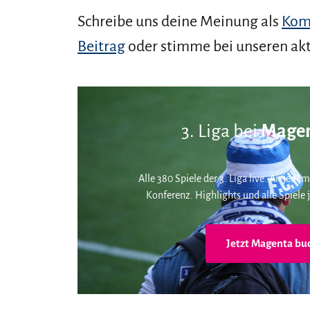
Schreibe uns deine Meinung als
Kom
Beitrag
oder stimme bei unseren ak
3. Liga bei
Magen
Alle 380 Spiele der 3. Liga live. An jedem
Konferenz. Highlights und alle Spiele j
Jetzt Magenta bu