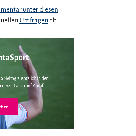
mentar unter diesen
tuellen
Umfragen
ab.
taSport
 Spieltag zusätzlich in der
ederzeit auch auf Abruf.
chen