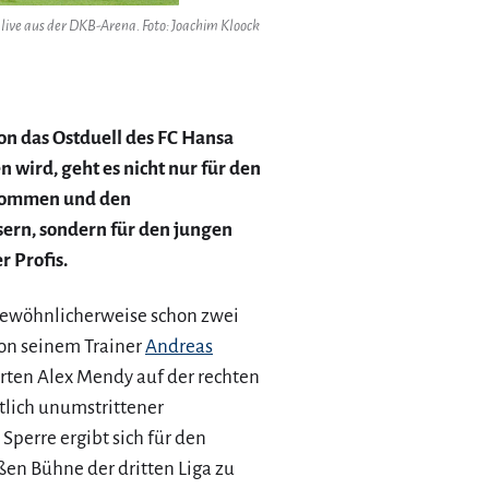
live aus der DKB-Arena. Foto: Joachim Kloock
n das Ostduell des FC Hansa
 wird, geht es nicht nur für den
 kommen und den
sern, sondern für den jungen
r Profis.
ngewöhnlicherweise schon zwei
von seinem Trainer
Andreas
rrten Alex Mendy auf der rechten
ntlich unumstrittener
Sperre ergibt sich für den
ßen Bühne der dritten Liga zu