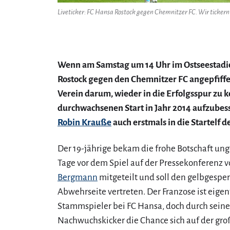
Liveticker: FC Hansa Rostock gegen Chemnitzer FC. Wir tickern 
Wenn am Samstag um 14 Uhr im Ostseestadio
Rostock gegen den Chemnitzer FC angepfiffen
Verein darum, wieder in die Erfolgsspur zu
durchwachsenen Start in Jahr 2014 aufzubes
Robin Krauße
auch erstmals in die Startelf de
Der 19-jährige bekam die frohe Botschaft u
Tage vor dem Spiel auf der Pressekonferenz 
Bergmann
mitgeteilt und soll den gelbgespe
Abwehrseite vertreten. Der Franzose ist eige
Stammspieler bei FC Hansa, doch durch seine 
Nachwuchskicker die Chance sich auf der gro