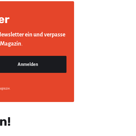
er
Newsletter ein und verpasse
-Magazin
.
agazin.
n!