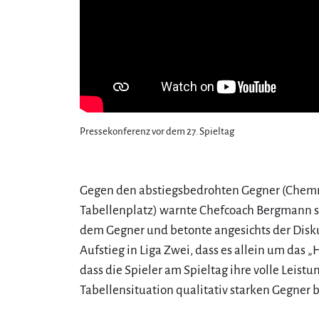
Pressekonferenz vor dem 27. Spieltag
Gegen den abstiegsbedrohten Gegner (Chemni
Tabellenplatz) warnte Chefcoach Bergmann 
dem Gegner und betonte angesichts der Dis
Aufstieg in Liga Zwei, dass es allein um das „H
dass die Spieler am Spieltag ihre volle Leist
Tabellensituation qualitativ starken Gegner 