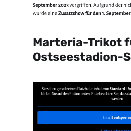
September 2023
vergriffen. Aufgrund der ni
wurde eine
Zusatzshow für den 1. September
Marteria-Trikot f
Ostseestadion-
Sie sehen gerade einen Platzhalterinhalt von
Standard
. Um
klicken Sie auf den Button unten. Bitte beachten Sie, dass 
werden.
Inhalt entsperre