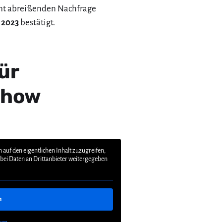
cht abreißenden Nachfrage
 2023
bestätigt.
ür
Show
 auf den eigentlichen Inhalt zuzugreifen,
dabei Daten an Drittanbieter weitergegeben
n