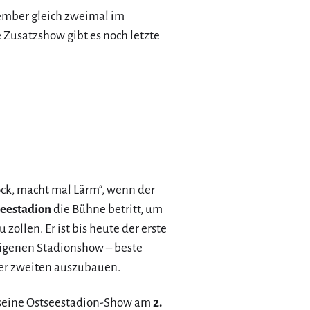
ember gleich zweimal im
 Zusatzshow gibt es noch letzte
ock, macht mal Lärm“, wenn der
seestadion
die Bühne betritt, um
zollen. Er ist bis heute der erste
eigenen Stadionshow – beste
ner zweiten auszubauen.
r seine Ostseestadion-Show am
2.