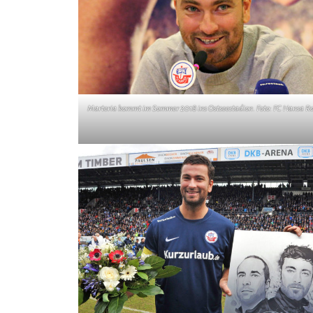
Marteria kommt im Sommer 2018 ins Ostseestadion. Foto: FC Hansa Ro