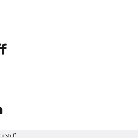
f
n
an Stuff