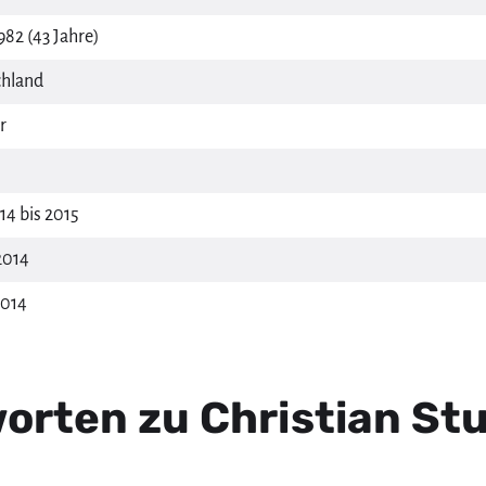
982 (43 Jahre)
hland
r
14 bis 2015
2014
2014
rten zu Christian Stu