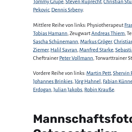
Tommy Grupe
,
Steven Ruprecht
,
Christian Stu
Pekovic
,
Dennis Srbeny
.
Mittlere Reihe von links: Physiotherapeut
Fra
Tobias Hamann
, Zeugwart
Andreas Thiem
, 
Sascha Schünemann
,
Markus Gröger
,
Christia
Ziemer
,
Halil Savran
,
Manfred Starke
,
Sebasti
Cheftrainer
Peter Vollmann
, Torwarttrainer S
Vordere Reihe von links:
Martin Pett
,
Shervin 
Johannes Brinkies
,
Jörg Hahnel
,
Fabian Kün
Erdogan
,
Julian Jakobs
,
Robin Krauße
.
Mannschaftsfot