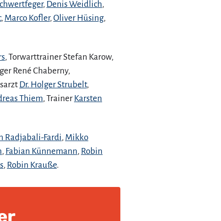
Schwertfeger
,
Denis Weidlich
,
c
,
Marco Kofler
,
Oliver Hüsing
,
rs
, Torwarttrainer Stefan Karow,
er René Chaberny,
sarzt
Dr. Holger Strubelt
,
dreas Thiem
, Trainer
Karsten
n Radjabali-Fardi
,
Mikko
n
,
Fabian Künnemann
,
Robin
s
,
Robin Krauße
.
er