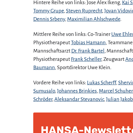
Hintere Reihe von links: Jose Alex Ikeng,
Kai 
Tommy Grupe
,
Steven Ruprecht
,
Jovan Vidovi
Dennis Srbeny
,
Maximilian Ahlschwede
.
Mittlere Reihe von links: Co-Trainer
Uwe Ehle
Physiotherapeut
Tobias Hamann
, Teammaneg
Mannschaftsarzt
Dr. Frank Bartel
, Mannschaft
Physiotherapeut
Frank Scheller
, Zeugwart
An
Baumann
, Sportdirektor Uwe Klein.
Vordere Reihe von links:
Lukas Scherff
,
Shervi
Sumusalo
,
Johannes Brinkies
,
Marcel Schuhe
Schröder
,
Aleksandar Stevanovic
,
Julian Jakob
HANSA-Newslett