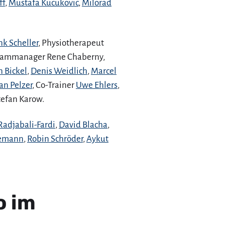
ff
,
Mustafa Kucukovic
,
Milorad
nk Scheller
, Physiotherapeut
Teammanager Rene Chaberny,
n Bickel
,
Denis Weidlich
,
Marcel
an Pelzer
, Co-Trainer
Uwe Ehlers
,
tefan Karow.
Radjabali-Fardi
,
David Blacha
,
nemann
,
Robin Schröder
,
Aykut
o im