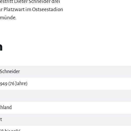
estritt Dieter Schneider drei
ar Platzwart im Ostseestadion
emünde.
n
 Schneider
949 (76 Jahre)
hland
t