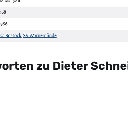
68 bis 1986
1968
1986
sa Rostock
,
SV Warnemünde
orten zu Dieter Schne