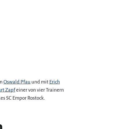
on
Oswald Pfau
und mit
Erich
rt Zapf
einer von vier Trainern
des SC Empor Rostock.
n