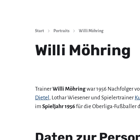
Start
Portraits
Willi Möhring
Willi Möhring
Trainer
Willi Möhring
war 1956 Nachfolger v
Dietel
, Lothar Wiesener und Spielertrainer
Ku
im
Spieljahr 1956
für die Oberliga-Fußballer 
Daten zur Perso