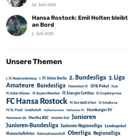
24. Juni 2026
Hansa Rostock: Emil Holten bleibt
an Bord
5. Juni 2026
Unsere Themen
2. Bundesliga
3. Liga
1. FC Union Berlin
1. FC Neubrandenburg
Amateure
Bundesliga
DFB-Pokal
Chemnitzer FC
Fans
FC Energie Cottbus
FC Anker Wismar
FC Bayern München
FC Erzgebirge Aue
FC Hansa Rostock
FC Rot-Weiß Erfurt
FC Schalke 04
Hamburger SV
FC St. Pauli
Gesellschaft
Hallenturniere
Hallescher FC
Junioren
Hertha BSC
Hannover 96
Holstein Kiel
Junioren-Bundesliga
Junioren-Regionalliga
Landespokal
Oberliga
Regionalliga
Mannschaftsfotos
Nationalmannschaft