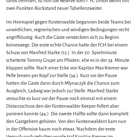
torlos trennten, ist nun die Reserve vom 1. FC Union Berlin mit
zwei Punkten Rückstand neuer Tabellenzweiter.
Im Heimspiel gegen Fürstenwalde begannen beide Teams bei
unwirtlichen, regnerischen und windigen Bedingungen recht
angriffslustig. Auch die Gäste versteckten sich zu Beginn
keineswegs. Die erste echte Chance hatte der FCH bei einem
Schuss von Manfred Starke (15.). In der 20. Spielminute
scheiterte Tommy Grupe am Pfosten, ehe es in der 34. Minute
klappen sollte. Nach einer Ecke von Kapitän Max Kremer war
Pelle Jensen per Kopf zur Stelle (34.). Kurz vor der Pause
hatten die Gäste dann durch Mlynaczyk die Chance zum
Ausgleich, Ladwig war jedoch zur Stelle. Manfred Starke
versuchte es kurz vor der Pause noch einmal mit einem
Distanzschuss den der Fürstenwalder Keeper Follert aber
parieren konnte (44.). Die zweite Hälfte sollte dann komplett
den Gastgebern gehören. Von den Fürstenwaldern kam nun
in der Offensive kaum noch etwas. Nachdem der erste
Versuch noch gehalten wurde traf Kapitän Kremer im