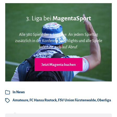
3. Liga bei
MagentaSport
Alle 380 Spiele der 3. Liga live. An jedem Spieltag
zusätzlich in der Konferenz. Highlights und alle Spiele
jederzeit auch auf Abruf.
Jetzt Magenta buchen
In
News
Amateure
,
FC Hansa Rostock
,
FSV Union Fürstenwalde
,
Oberliga