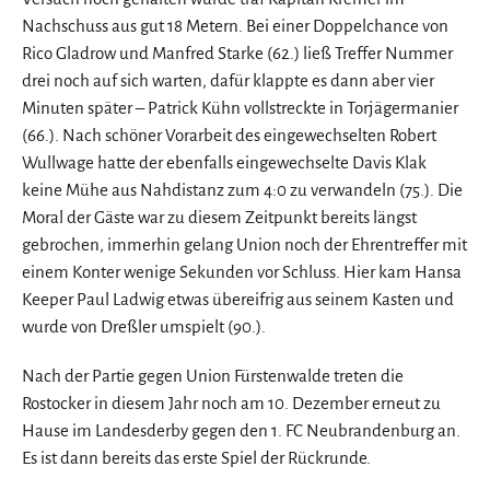
Nachschuss aus gut 18 Metern. Bei einer Doppelchance von
Rico Gladrow und Manfred Starke (62.) ließ Treffer Nummer
drei noch auf sich warten, dafür klappte es dann aber vier
Minuten später – Patrick Kühn vollstreckte in Torjägermanier
(66.). Nach schöner Vorarbeit des eingewechselten Robert
Wullwage hatte der ebenfalls eingewechselte Davis Klak
keine Mühe aus Nahdistanz zum 4:0 zu verwandeln (75.). Die
Moral der Gäste war zu diesem Zeitpunkt bereits längst
gebrochen, immerhin gelang Union noch der Ehrentreffer mit
einem Konter wenige Sekunden vor Schluss. Hier kam Hansa
Keeper Paul Ladwig etwas übereifrig aus seinem Kasten und
wurde von Dreßler umspielt (90.).
Nach der Partie gegen Union Fürstenwalde treten die
Rostocker in diesem Jahr noch am 10. Dezember erneut zu
Hause im Landesderby gegen den 1. FC Neubrandenburg an.
Es ist dann bereits das erste Spiel der Rückrunde.