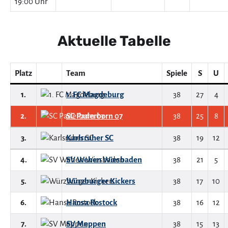
19:00 Uhr
Aktuelle Tabelle
Platz
Team
Spiele
S
U
1.
1. FC Magdeburg
38
27
4
2.
SC Paderborn 07
38
25
8
3.
Karlsruher SC
38
19
12
4.
SV Wehen Wiesbaden
38
21
5
5.
Würzburger Kickers
38
17
10
6.
Hansa Rostock
38
16
12
7.
SV Meppen
38
15
13