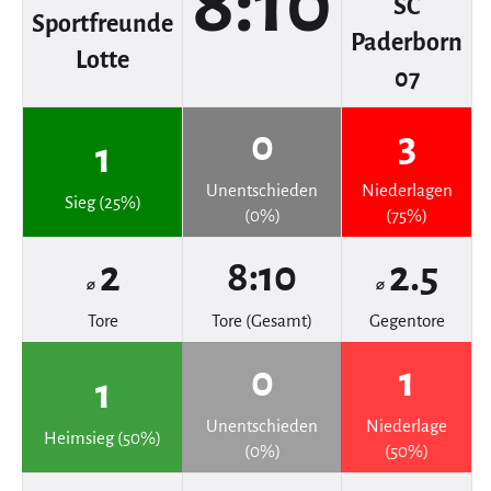
8:10
SC
Sportfreunde
Paderborn
Lotte
07
0
3
1
Unentschieden
Niederlagen
Sieg (25%)
(0%)
(75%)
2
8:10
2.5
⌀
⌀
Tore
Tore (Gesamt)
Gegentore
0
1
1
Unentschieden
Niederlage
Heimsieg (50%)
(0%)
(50%)