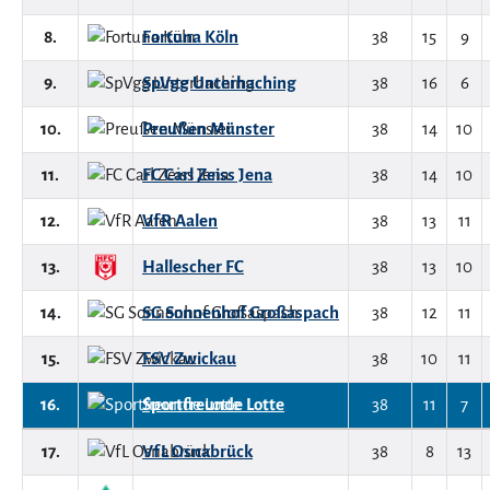
8.
Fortuna Köln
38
15
9
9.
SpVgg Unterhaching
38
16
6
10.
Preußen Münster
38
14
10
11.
FC Carl Zeiss Jena
38
14
10
12.
VfR Aalen
38
13
11
13.
Hallescher FC
38
13
10
14.
SG Sonnenhof Großaspach
38
12
11
15.
FSV Zwickau
38
10
11
16.
Sportfreunde Lotte
38
11
7
17.
VfL Osnabrück
38
8
13