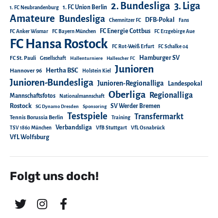
2. Bundesliga
3. Liga
1. FC Union Berlin
1. FC Neubrandenburg
Amateure
Bundesliga
DFB-Pokal
Chemnitzer FC
Fans
FC Energie Cottbus
FC Anker Wismar
FC Bayern München
FC Erzgebirge Aue
FC Hansa Rostock
FC Rot-Weiß Erfurt
FC Schalke 04
Hamburger SV
FC St. Pauli
Gesellschaft
Hallenturniere
Hallescher FC
Junioren
Hertha BSC
Hannover 96
Holstein Kiel
Junioren-Bundesliga
Junioren-Regionalliga
Landespokal
Oberliga
Regionalliga
Mannschaftsfotos
Nationalmannschaft
Rostock
SV Werder Bremen
SG Dynamo Dresden
Sponsoring
Testspiele
Transfermarkt
Tennis Borussia Berlin
Training
Verbandsliga
TSV 1860 München
VfB Stuttgart
VfL Osnabrück
VfL Wolfsburg
Folgt uns doch!