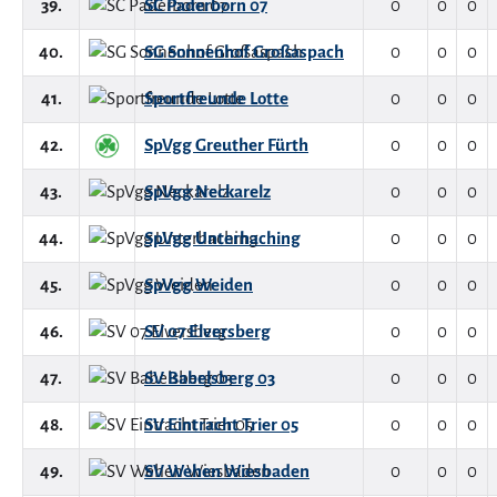
39.
SC Paderborn 07
0
0
0
40.
SG Sonnenhof Großaspach
0
0
0
41.
Sportfreunde Lotte
0
0
0
42.
SpVgg Greuther Fürth
0
0
0
43.
SpVgg Neckarelz
0
0
0
44.
SpVgg Unterhaching
0
0
0
45.
SpVgg Weiden
0
0
0
46.
SV 07 Elversberg
0
0
0
47.
SV Babelsberg 03
0
0
0
48.
SV Eintracht Trier 05
0
0
0
49.
SV Wehen Wiesbaden
0
0
0