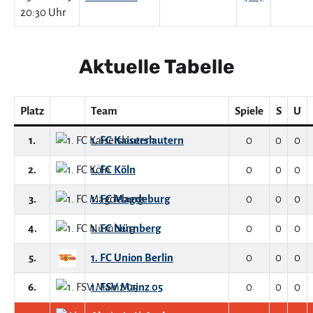
20:30 Uhr
Aktuelle Tabelle
Platz
Team
Spiele
S
U
1.
1. FC Kaiserslautern
0
0
0
2.
1. FC Köln
0
0
0
3.
1. FC Magdeburg
0
0
0
4.
1. FC Nürnberg
0
0
0
5.
1. FC Union Berlin
0
0
0
6.
1. FSV Mainz 05
0
0
0