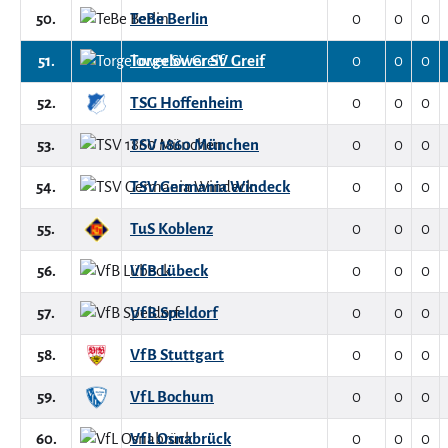
50.
TeBe Berlin
0
0
0
51.
Torgelower SV Greif
0
0
0
52.
TSG Hoffenheim
0
0
0
53.
TSV 1860 München
0
0
0
54.
TSV Germania Windeck
0
0
0
55.
TuS Koblenz
0
0
0
56.
VfB Lübeck
0
0
0
57.
VfB Speldorf
0
0
0
58.
VfB Stuttgart
0
0
0
59.
VfL Bochum
0
0
0
60.
VfL Osnabrück
0
0
0