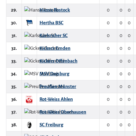
29.
Hansa Rostock
0
0
0
30.
Hertha BSC
0
0
0
31.
Karlsruher SC
0
0
0
32.
Kickers Emden
0
0
0
33.
Kickers Offenbach
0
0
0
34.
MSV Duisburg
0
0
0
35.
Preußen Münster
0
0
0
36.
Rot-Weiss Ahlen
0
0
0
37.
Rot-Weiss Oberhausen
0
0
0
38.
SC Freiburg
0
0
0