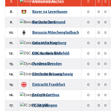
7.
Alemannia Aachen
0
0
0
8.
Bayer 04 Leverkusen
0
0
0
9.
Borussia Dortmund
0
0
0
10.
Borussia Mönchengladbach
0
0
0
11.
Concordia Hamburg
0
0
0
12.
DSC Arminia Bielefeld
0
0
0
13.
Dynamo Dresden
0
0
0
14.
Eintracht Braunschweig
0
0
0
15.
Eintracht Frankfurt
0
0
0
16.
Energie Cottbus
0
0
0
17.
FC 08 Villingen
0
0
0