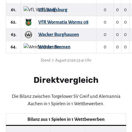
61.
VfL Wolfsburg
0
0
0
62.
VfR Wormatia Worms 08
0
0
0
63.
Wacker Burghausen
0
0
0
64.
Werder Bremen
0
0
0
Stand: 7. August 2026 23:41 Uhr
Direktvergleich
Die Bilanz zwischen Torgelower SV Greif und Alemannia
Aachen in 1 Spielen in 1 Wettbewerben.
Bilanz aus 1 Spielen in 1 Wettbewerben