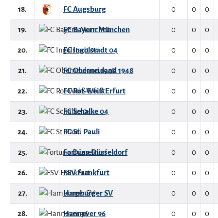
18.
FC Augsburg
0
0
0
19.
FC Bayern München
0
0
0
20.
FC Ingolstadt 04
0
0
0
21.
FC Oberneuland 1948
0
0
0
22.
FC Rot-Weiß Erfurt
0
0
0
23.
FC Schalke 04
0
0
0
24.
FC St. Pauli
0
0
0
25.
Fortuna Düsseldorf
0
0
0
26.
FSV Frankfurt
0
0
0
27.
Hamburger SV
0
0
0
28.
Hannover 96
0
0
0