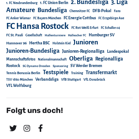
2. Bundesliga
3. Liga
1. FC Union Berlin
1. FC Neubrandenburg
Amateure
Bundesliga
DFB-Pokal
Chemnitzer FC
Fans
FC Energie Cottbus
FC Anker Wismar
FC Bayern München
FC Erzgebirge Aue
FC Hansa Rostock
FC Rot-Weiß Erfurt
FC Schalke 04
Hamburger SV
FC St. Pauli
Gesellschaft
Hallenturniere
Hallescher FC
Junioren
Hertha BSC
Hannover 96
Holstein Kiel
Junioren-Bundesliga
Junioren-Regionalliga
Landespokal
Oberliga
Regionalliga
Mannschaftsfotos
Nationalmannschaft
Rostock
SV Werder Bremen
SG Dynamo Dresden
Sponsoring
Testspiele
Transfermarkt
Tennis Borussia Berlin
Training
Verbandsliga
TSV 1860 München
VfB Stuttgart
VfL Osnabrück
VfL Wolfsburg
Folgt uns doch!