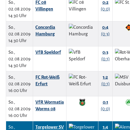
So.,
FC 08
0:2
02.08.2009
Villingen
(0:0)
14:30 Uhr
So.,
Concordia
0:4
02.08.2009
Hamburg
(0:3)
14:30 Uhr
So.,
VfB Speldorf
0:3
02.08.2009
(0:1)
14:30 Uhr
So.,
FC Rot-Weiß
1:2
02.08.2009
Erfurt
(0:1)
16:00 Uhr
So.,
VfR Wormatia
0:1
02.08.2009
Worms 08
(0:0)
16:00 Uhr
So.,
Torgelower SV
1:4