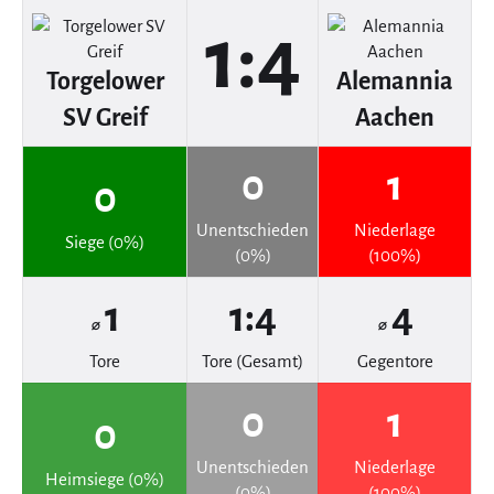
1:4
Torgelower
Alemannia
SV Greif
Aachen
0
1
0
Unentschieden
Niederlage
Siege (0%)
(0%)
(100%)
1
1:4
4
⌀
⌀
Tore
Tore (Gesamt)
Gegentore
0
1
0
Unentschieden
Niederlage
Heimsiege (0%)
(0%)
(100%)