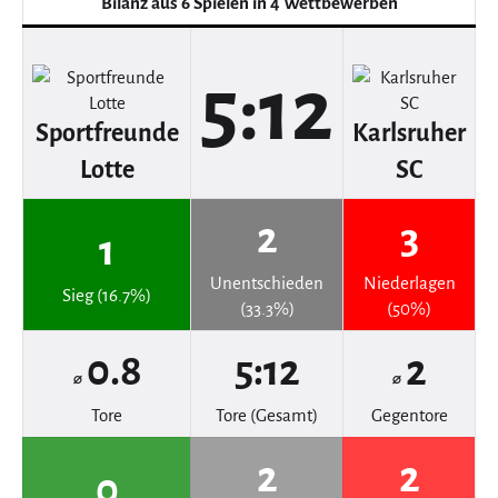
Bilanz aus 6 Spielen in 4 Wettbewerben
5:12
Sportfreunde
Karlsruher
Lotte
SC
2
3
1
Unentschieden
Niederlagen
Sieg (16.7%)
(33.3%)
(50%)
0.8
5:12
2
⌀
⌀
Tore
Tore (Gesamt)
Gegentore
2
2
0