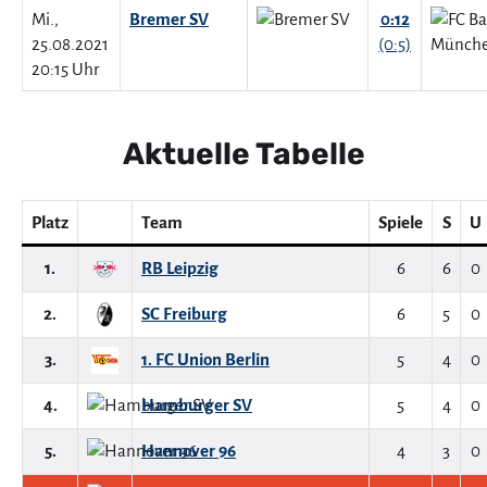
Mi.,
Bremer SV
0:12
25.08.2021
(0:5)
20:15 Uhr
Aktuelle Tabelle
Platz
Team
Spiele
S
U
1.
RB Leipzig
6
6
0
2.
SC Freiburg
6
5
0
3.
1. FC Union Berlin
5
4
0
4.
Hamburger SV
5
4
0
5.
Hannover 96
4
3
0