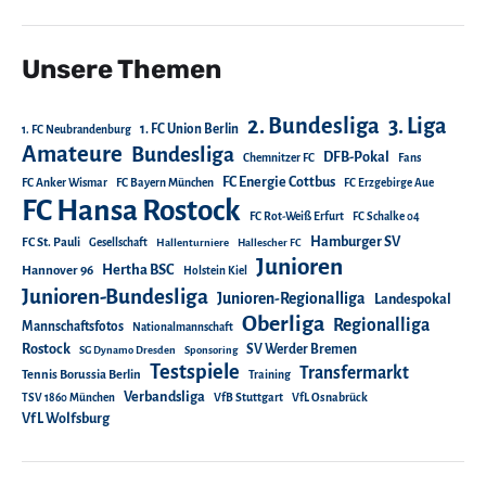
Unsere Themen
2. Bundesliga
3. Liga
1. FC Union Berlin
1. FC Neubrandenburg
Amateure
Bundesliga
DFB-Pokal
Chemnitzer FC
Fans
FC Energie Cottbus
FC Anker Wismar
FC Bayern München
FC Erzgebirge Aue
FC Hansa Rostock
FC Rot-Weiß Erfurt
FC Schalke 04
Hamburger SV
FC St. Pauli
Gesellschaft
Hallenturniere
Hallescher FC
Junioren
Hertha BSC
Hannover 96
Holstein Kiel
Junioren-Bundesliga
Junioren-Regionalliga
Landespokal
Oberliga
Regionalliga
Mannschaftsfotos
Nationalmannschaft
Rostock
SV Werder Bremen
SG Dynamo Dresden
Sponsoring
Testspiele
Transfermarkt
Tennis Borussia Berlin
Training
Verbandsliga
TSV 1860 München
VfB Stuttgart
VfL Osnabrück
VfL Wolfsburg