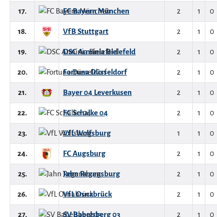
17.
FC Bayern München
2
1
0
18.
VfB Stuttgart
2
1
0
19.
DSC Arminia Bielefeld
2
1
0
20.
Fortuna Düsseldorf
2
1
0
21.
Bayer 04 Leverkusen
2
1
0
22.
FC Schalke 04
2
1
0
23.
VfL Wolfsburg
1
1
0
24.
FC Augsburg
2
1
0
25.
Jahn Regensburg
2
1
0
26.
VfL Osnabrück
2
1
0
27.
SV Babelsberg 03
2
1
0