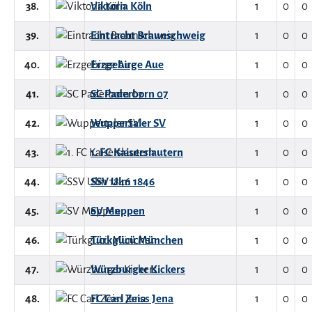
38.
Viktoria Köln
1
0
0
39.
Eintracht Braunschweig
1
0
0
40.
Erzgebirge Aue
1
0
0
41.
SC Paderborn 07
1
0
0
42.
Wuppertaler SV
1
0
0
43.
1. FC Kaiserslautern
1
0
0
44.
SSV Ulm 1846
1
0
0
45.
SV Meppen
1
0
0
46.
Türkgücü München
1
0
0
47.
Würzburger Kickers
1
0
0
48.
FC Carl Zeiss Jena
1
0
0