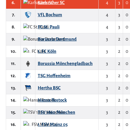
6.
Karlsruher SC
4
3
0
7.
VfL Bochum
4
3
0
8.
FC St. Pauli
4
3
0
9.
Borussia Dortmund
3
2
0
10.
1. FC Köln
3
2
0
11.
Borussia Mönchengladbach
3
2
0
12.
TSG Hoffenheim
3
2
0
13.
Hertha BSC
3
2
0
14.
Hansa Rostock
3
2
0
15.
TSV 1860 München
3
2
0
16.
1. FSV Mainz 05
3
2
0