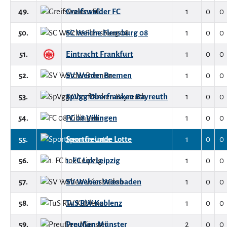
49.
Greifswalder FC
1
0
0
50.
SC Weiche Flensburg 08
1
0
0
51.
Eintracht Frankfurt
1
0
0
52.
SV Werder Bremen
1
0
0
53.
SpVgg Oberfranken Bayreuth
1
0
0
54.
FC 08 Villingen
1
0
0
55.
Sportfreunde Lotte
1
0
0
56.
1. FC Lok Leipzig
1
0
0
57.
SV Wehen Wiesbaden
1
0
0
58.
TuS RW Koblenz
1
0
0
59.
Preußen Münster
2
0
0