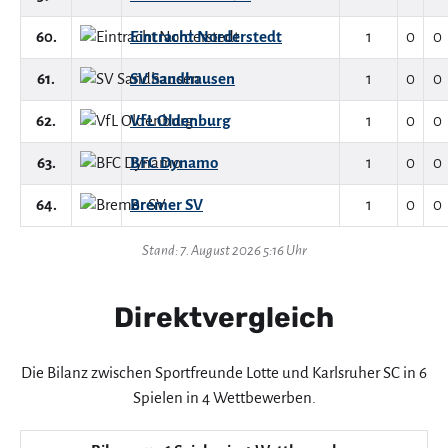
60.
Eintracht Norderstedt
1
0
0
61.
SV Sandhausen
1
0
0
62.
VfL Oldenburg
1
0
0
63.
BFC Dynamo
1
0
0
64.
Bremer SV
1
0
0
Stand: 7. August 2026 5:16 Uhr
Direktvergleich
Die Bilanz zwischen Sportfreunde Lotte und Karlsruher SC in 6
Spielen in 4 Wettbewerben.