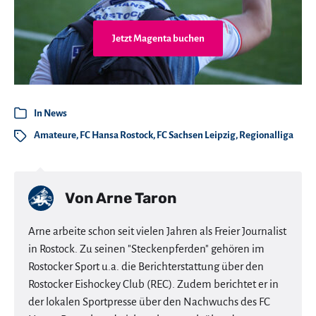
Jetzt Magenta buchen
In
News
Amateure
,
FC Hansa Rostock
,
FC Sachsen Leipzig
,
Regionalliga
Von
Arne Taron
Arne arbeite schon seit vielen Jahren als Freier Journalist
in Rostock. Zu seinen "Steckenpferden" gehören im
Rostocker Sport u.a. die Berichterstattung über den
Rostocker Eishockey Club (REC). Zudem berichtet er in
der lokalen Sportpresse über den Nachwuchs des FC