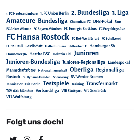
2. Bundesliga
3. Liga
1. FC Union Berlin
1. FC Neubrandenburg
Amateure
Bundesliga
DFB-Pokal
Chemnitzer FC
Fans
FC Energie Cottbus
FC Anker Wismar
FC Bayern München
FC Erzgebirge Aue
FC Hansa Rostock
FC Rot-Weiß Erfurt
FC Schalke 04
Hamburger SV
FC St. Pauli
Gesellschaft
Hallenturniere
Hallescher FC
Junioren
Hertha BSC
Hannover 96
Holstein Kiel
Junioren-Bundesliga
Junioren-Regionalliga
Landespokal
Oberliga
Regionalliga
Mannschaftsfotos
Nationalmannschaft
Rostock
SV Werder Bremen
SG Dynamo Dresden
Sponsoring
Testspiele
Transfermarkt
Tennis Borussia Berlin
Training
Verbandsliga
TSV 1860 München
VfB Stuttgart
VfL Osnabrück
VfL Wolfsburg
Folgt uns doch!