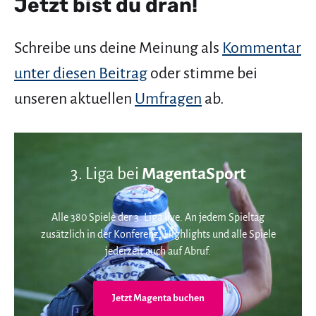
Jetzt bist du dran!
Schreibe uns deine Meinung als
Kommentar
unter diesen Beitrag
oder stimme bei
unseren aktuellen
Umfragen
ab.
3. Liga bei
MagentaSport
Alle 380 Spiele der 3. Liga live. An jedem Spieltag
zusätzlich in der Konferenz. Highlights und alle Spiele
jederzeit auch auf Abruf.
Jetzt Magenta buchen