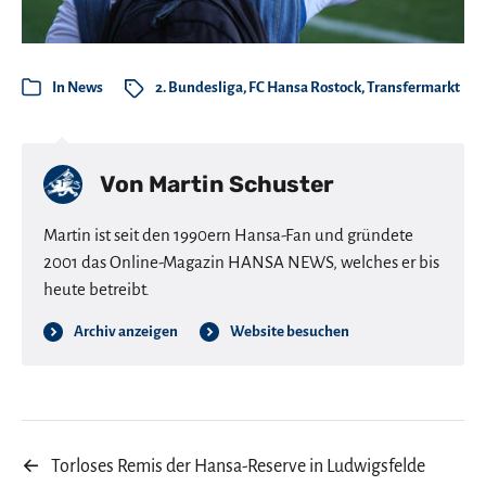
In
News
2. Bundesliga
,
FC Hansa Rostock
,
Transfermarkt
Von
Martin Schuster
Martin ist seit den 1990ern Hansa-Fan und gründete
2001 das Online-Magazin HANSA NEWS, welches er bis
heute betreibt.
Archiv anzeigen
Website besuchen
←
Torloses Remis der Hansa-Reserve in Ludwigsfelde