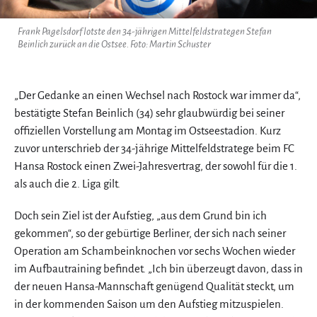
Frank Pagelsdorf lotste den 34-jährigen Mittelfeldstrategen Stefan
Beinlich zurück an die Ostsee. Foto: Martin Schuster
„Der Gedanke an einen Wechsel nach Rostock war immer da“,
bestätigte Stefan Beinlich (34) sehr glaubwürdig bei seiner
offiziellen Vorstellung am Montag im Ostseestadion. Kurz
zuvor unterschrieb der 34-jährige Mittelfeldstratege beim FC
Hansa Rostock einen Zwei-Jahresvertrag, der sowohl für die 1.
als auch die 2. Liga gilt.
Doch sein Ziel ist der Aufstieg, „aus dem Grund bin ich
gekommen“, so der gebürtige Berliner, der sich nach seiner
Operation am Schambeinknochen vor sechs Wochen wieder
im Aufbautraining befindet. „Ich bin überzeugt davon, dass in
der neuen Hansa-Mannschaft genügend Qualität steckt, um
in der kommenden Saison um den Aufstieg mitzuspielen.