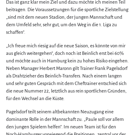
Das ist ganz klar mein Ziel und dazu möchte ich meinen Teil
beitragen. Die Voraussetzungen für die sportliche Zielstellung
„sind mit dem neuen Stadion, der jungen Mannschaft und
dem Umfeld sehr, sehr gut, um den Weg in die 1. Liga zu
schaffen“.
„Ich freue mich riesig auf die neue Saison, es könnte von mir
aus gleich weitergehen“, doch noch ist Beinlich erst bei 60%
und möchte auch in Hamburg kein zu hohes Risiko eingehen.
Neben Manager Herbert Maronn gilt Trainer Frank Pagelsdorf
als Drahtzieher des Beinlich-Transfers. Nach einem langen
und sehr guten Gespräch mit dem Cheftrainer entschied sich
die neue Nummer 22, letztlich aus rein sportlichen Gründen,
für den Wechsel an die Küste.
Pagelsdorf teilt seinem altbekannten Neuzugang eine
dominante Rolle in der Mannschaft zu. „Paule soll vor allem
den jungen Spielern helfen“. Im neuen Team ist für den
Noch-Hamburger vorwiegend die Positionen „zentral vor der