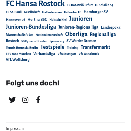
FC Hansa Rostock
FC Rot-Weiß Erfurt
FC Schalke 04
Hamburger SV
FC St. Pauli
Gesellschaft
Hallenturniere
Hallescher FC
Junioren
Hertha BSC
Hannover 96
Holstein Kiel
Junioren-Bundesliga
Junioren-Regionalliga
Landespokal
Oberliga
Regionalliga
Mannschaftsfotos
Nationalmannschaft
Rostock
SV Werder Bremen
SG Dynamo Dresden
Sponsoring
Testspiele
Transfermarkt
Tennis Borussia Berlin
Training
Verbandsliga
TSV 1860 München
VfB Stuttgart
VfL Osnabrück
VfL Wolfsburg
Folgt uns doch!
Impressum